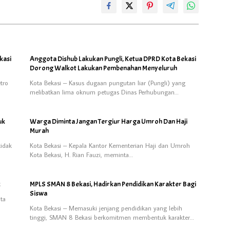
kasi
Anggota Dishub Lakukan Pungli, Ketua DPRD Kota Bekasi
Dorong Walkot Lakukan Pembenahan Menyeluruh
tro
Kota Bekasi – Kasus dugaan pungutan liar (Pungli) yang
melibatkan lima oknum petugas Dinas Perhubungan…
uk
Warga Diminta Jangan Tergiur Harga Umroh Dan Haji
Murah
tidak
Kota Bekasi – Kepala Kantor Kementerian Haji dan Umroh
Kota Bekasi, H. Rian Fauzi, meminta…
k
MPLS SMAN 8 Bekasi, Hadirkan Pendidikan Karakter Bagi
Siswa
ta
Kota Bekasi – Memasuki jenjang pendidikan yang lebih
tinggi, SMAN 8 Bekasi berkomitmen membentuk karakter…