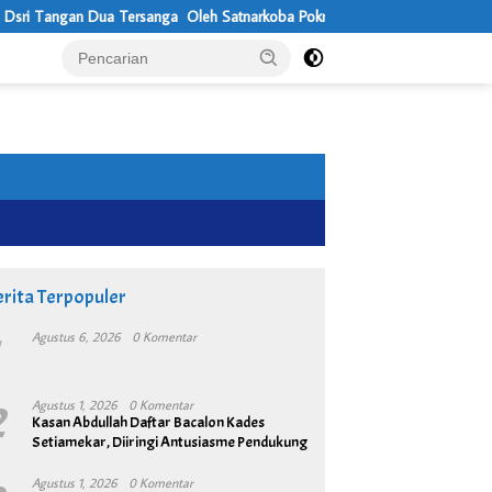
 Tangan Dua Tersanga Oleh Satnarkoba Pokres Metro Bekasi
Usun
rita Terpopuler
1
Agustus 6, 2026
0 Komentar
2
Agustus 1, 2026
0 Komentar
Kasan Abdullah Daftar Bacalon Kades
Setiamekar, Diiringi Antusiasme Pendukung
Agustus 1, 2026
0 Komentar