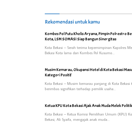
Rekomendasi untuk kamu
Kombes Pol Putu Kholis Aryana, Pimpin Polrestro Be
Kota, LSM SOMASI Siap Bangun Sinergitas
Kota Bekasi – Serah terima kepemimpinan Kapolres Me
Bekasi Kota lama dari Kombes Pol Kusumo…
Musim Kemarau, Okupansi Hotel di Kota Bekasi Mas
Kategori Positif
Kota Bekasi – Musim kemarau panjang di Kota Bekasi 
berimbas signifikan terhadap pemilik usaha…
Ketua KPU Kota Bekasi Ajak Anak Muda Melek Politi
Kota Bekasi – Ketua Komisi Pemilihan Umum (KPU) Ko
Bekasi, Ali Syaifa, mengajak anak muda…