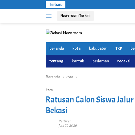
Langsung
Terbaru
ke
Newsroom Terkini
konten
beranda
kota
kabupaten
TKP
be
tentang
kontak
pedoman
redaksi
Beranda
kota
kota
Ratusan Calon Siswa Jalu
Bekasi
Redaksi
Juni 11, 2026