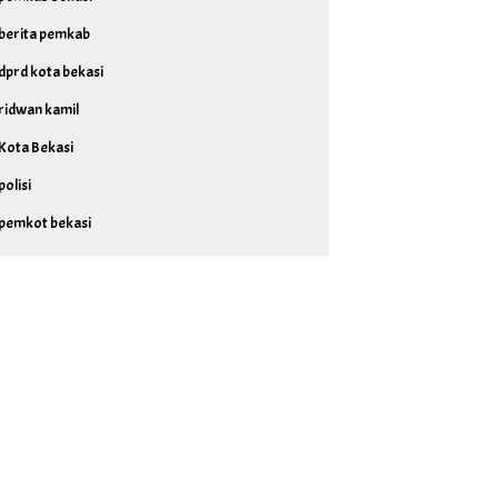
berita pemkab
dprd kota bekasi
ridwan kamil
Kota Bekasi
polisi
pemkot bekasi