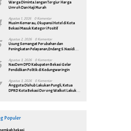
3
Warga Diminta Jangan Tergiur Harga
Umroh Dan Haji Murah
4
Agustus 1, 2026
0 Komentar
Musim Kemarau, Okupansi Hotel di Kota
Bekasi Masuk Kategori Positif
5
Agustus 2, 2026
0 Komentar
Usung Semangat Perubahan dan
Peningkatan Pelayanan,Endang S.Nasidi
Resmi Daftar Pilkades Tambun
6
Agustus 3, 2026
0 Komentar
NasDem DPD Kabupaten Bekasi Gelar
Pendidikan Politik di Kedungwaringin
7
Agustus 3, 2026
0 Komentar
Anggota Dishub Lakukan Pungli, Ketua
DPRD Kota Bekasi Dorong Walkot Lakukan
Pembenahan Menyeluruh
ag Populer
pemkab bekasi