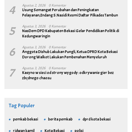
4
Agustus 2, 2026
0 Komentar
Usung Semangat Perubahan dan Peningkatan
Pelayanan,Endang S.Nasidi Resmi Daftar Pilkades Tambun
5
Agustus 3, 2026
0 Komentar
NasDem DPD Kabupaten Bekasi Gelar Pendidikan Politik di
Kedungwaringin
6
Agustus 3, 2026
0 Komentar
Anggota Dishub Lakukan Pungli, Ketua DPRD Kota Bekasi
Dorong Walkot Lakukan Pembenahan Menyeluruh
7
Agustus 3, 2026
0 Komentar
Kasyno w sieci od strony wygody: odkrywanie gier bez
zbędnego chaosu
Tag Populer
pemkab bekasi
berita pemkab
dprd kota bekasi
ridwan kamil
Kota Bekasi
polisi