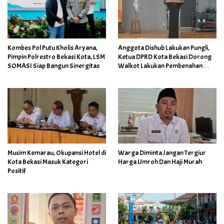
Kombes Pol Putu Kholis Aryana,
Anggota Dishub Lakukan Pungli,
Pimpin Polrestro Bekasi Kota, LSM
Ketua DPRD Kota Bekasi Dorong
SOMASI Siap Bangun Sinergitas
Walkot Lakukan Pembenahan
Menyeluruh
Musim Kemarau, Okupansi Hotel di
Warga Diminta Jangan Tergiur
Kota Bekasi Masuk Kategori
Harga Umroh Dan Haji Murah
Positif