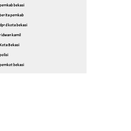
pemkab bekasi
berita pemkab
dprd kota bekasi
ridwan kamil
Kota Bekasi
polisi
pemkot bekasi