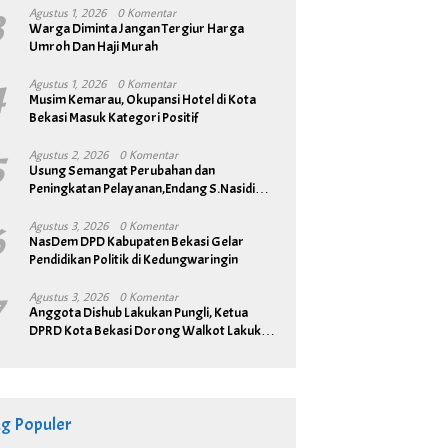
3
Agustus 1, 2026
0 Komentar
Warga Diminta Jangan Tergiur Harga
Umroh Dan Haji Murah
4
Agustus 1, 2026
0 Komentar
Musim Kemarau, Okupansi Hotel di Kota
Bekasi Masuk Kategori Positif
5
Agustus 2, 2026
0 Komentar
Usung Semangat Perubahan dan
Peningkatan Pelayanan,Endang S.Nasidi
Resmi Daftar Pilkades Tambun
6
Agustus 3, 2026
0 Komentar
NasDem DPD Kabupaten Bekasi Gelar
Pendidikan Politik di Kedungwaringin
7
Agustus 3, 2026
0 Komentar
Anggota Dishub Lakukan Pungli, Ketua
DPRD Kota Bekasi Dorong Walkot Lakukan
Pembenahan Menyeluruh
ag Populer