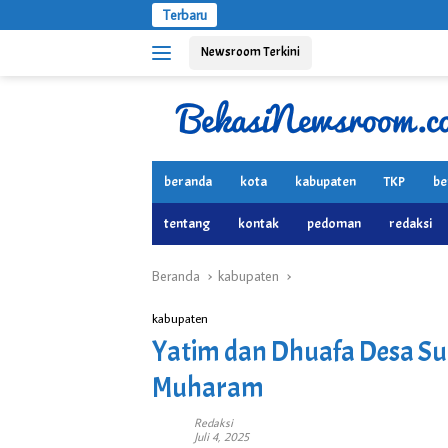
Langsung
Terbaru
ke
Newsroom Terkini
konten
beranda
kota
kabupaten
TKP
be
tentang
kontak
pedoman
redaksi
Beranda
kabupaten
kabupaten
Yatim dan Dhuafa Desa S
Muharam
Redaksi
Juli 4, 2025