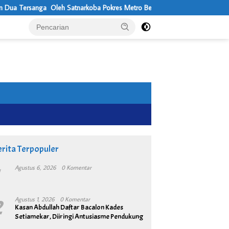
tnarkoba Pokres Metro Bekasi
Usung Visi Desa Maju, Sejahtera, Ma
rita Terpopuler
1
Agustus 6, 2026
0 Komentar
2
Agustus 1, 2026
0 Komentar
Kasan Abdullah Daftar Bacalon Kades
Setiamekar, Diiringi Antusiasme Pendukung