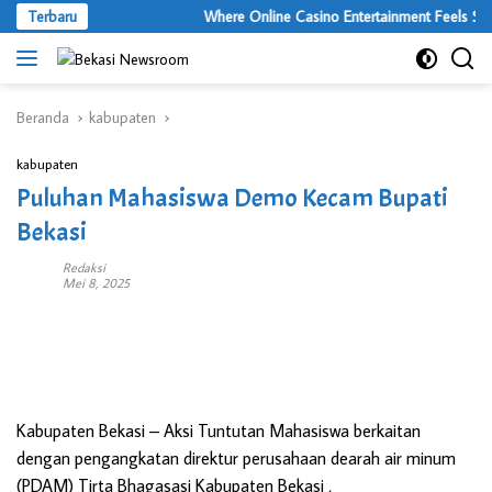
Langsung
Terbaru
Where Online Casino Entertainment Feels Surp
ke
konten
Beranda
kabupaten
kabupaten
Puluhan Mahasiswa Demo Kecam Bupati
Bekasi
Redaksi
Mei 8, 2025
Kabupaten Bekasi
– Aksi Tuntutan Mahasiswa berkaitan
dengan pengangkatan direktur perusahaan dearah air minum
(PDAM) Tirta Bhagasasi Kabupaten Bekasi ,