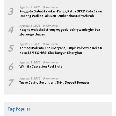
3
Agustus 3, 2026
0 Komentar
Anggota Dishub Lakukan Pungli, Ketua DPRD Kota Bekasi
Dorong Walkot Lakukan Pembenahan Menyeluruh
4
Agustus 3, 2026
0 Komentar
Kasyno w sieci od strony wygody: odkrywanie gier bez
zbędnego chaosu
5
Agustus 3, 2026
0 Komentar
Kombes Pol Putu Kholis Aryana, Pimpin Polrestro Bekasi
Kota, LSM SOMASI Siap Bangun Sinergitas
6
Agustus 3, 2026
0 Komentar
Winnita Cascading Reel Slots
7
Agustus 3, 2026
0 Komentar
Tucan Casino Second and Third Deposit Bonuses
Tag Populer