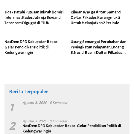
Tidak Patuhi Putusan Inkrah Komisi
Ribuan Warga Antar Sumardi
Informasi,Kades Jatireja Suwandi
Daftar Pilkades Karangmukti
Terancam Digugat di PTUN
Untuk Melanjutkan 2 Periode
Bandung
NasDem DPD Kabupaten Bekasi
Usung Semangat Perubahan dan
Gelar Pendidikan Politik di
Peningkatan Pelayanan,Endang
Kedungwaringin
S.Nasidi Resmi Daftar Pilkades
Tambun
Berita Terpopuler
1
Agustus 8, 2026
0 Komentar
2
Agustus 3, 2026
0 Komentar
NasDem DPD Kabupaten Bekasi Gelar Pendidikan Politik di
Kedungwaringin