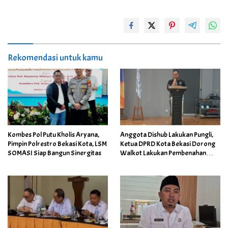
Rekomendasi untuk kamu
Kombes Pol Putu Kholis Aryana,
Anggota Dishub Lakukan Pungli,
Pimpin Polrestro Bekasi Kota, LSM
Ketua DPRD Kota Bekasi Dorong
SOMASI Siap Bangun Sinergitas
Walkot Lakukan Pembenahan
Menyeluruh