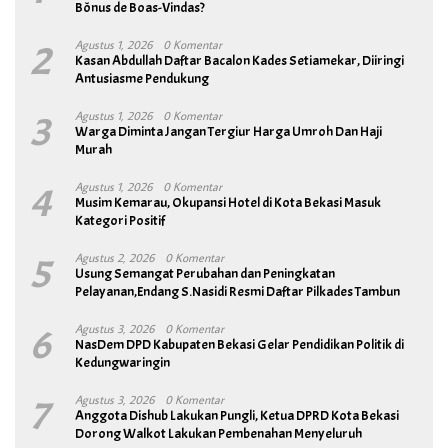
Bônus de Boas-Vindas?
2
Agustus 1, 2026
0 Komentar
Kasan Abdullah Daftar Bacalon Kades Setiamekar, Diiringi
Antusiasme Pendukung
3
Agustus 1, 2026
0 Komentar
Warga Diminta Jangan Tergiur Harga Umroh Dan Haji
Murah
4
Agustus 1, 2026
0 Komentar
Musim Kemarau, Okupansi Hotel di Kota Bekasi Masuk
Kategori Positif
5
Agustus 2, 2026
0 Komentar
Usung Semangat Perubahan dan Peningkatan
Pelayanan,Endang S.Nasidi Resmi Daftar Pilkades Tambun
6
Agustus 3, 2026
0 Komentar
NasDem DPD Kabupaten Bekasi Gelar Pendidikan Politik di
Kedungwaringin
7
Agustus 3, 2026
0 Komentar
Anggota Dishub Lakukan Pungli, Ketua DPRD Kota Bekasi
Dorong Walkot Lakukan Pembenahan Menyeluruh