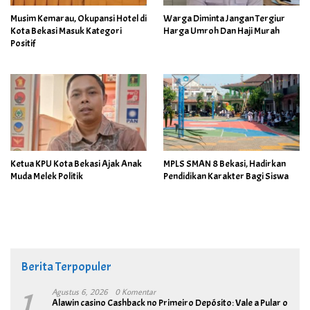
Musim Kemarau, Okupansi Hotel di
Warga Diminta Jangan Tergiur
Kota Bekasi Masuk Kategori
Harga Umroh Dan Haji Murah
Positif
Ketua KPU Kota Bekasi Ajak Anak
MPLS SMAN 8 Bekasi, Hadirkan
Muda Melek Politik
Pendidikan Karakter Bagi Siswa
Berita Terpopuler
1
Agustus 6, 2026
0 Komentar
Alawin casino Cashback no Primeiro Depósito: Vale a Pular o