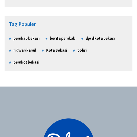
Tag Populer
pemkab bekasi
berita pemkab
dprd kota bekasi
ridwan kamil
Kota Bekasi
polisi
pemkot bekasi