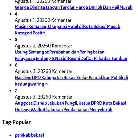
Agustus 1, 2026
0 Komentar
Warga Diminta Jangan Tergiur Harga Umroh Dan Haji Murah
4
Agustus 1, 2026
0 Komentar
Musim Kemarau, Okupansi Hotel di Kota Bekasi Masuk
Kategori Positif
5
Agustus 2, 2026
0 Komentar
Usung Semangat Perubahan dan Peningkatan
Pelayanan,Endang S.Nasidi Resmi Daftar Pilkades Tambun
6
Agustus 3, 2026
0 Komentar
NasDem DPD Kabupaten Bekasi Gelar Pendidikan Politik di
Kedungwaringin
7
Agustus 3, 2026
0 Komentar
Anggota Dishub Lakukan Pungli, Ketua DPRD Kota Bekasi
Dorong Walkot Lakukan Pembenahan Menyeluruh
Tag Populer
pemkab bekasi