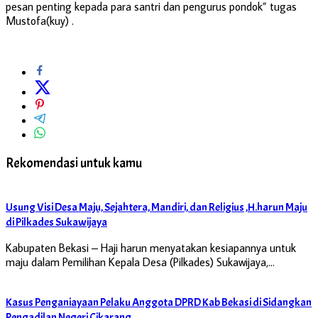
pesan penting kepada para santri dan pengurus pondok” tugas
Mustofa(kuy) .
Rekomendasi untuk kamu
Usung Visi Desa Maju, Sejahtera, Mandiri, dan Religius ,H.harun Maju
di Pilkades Sukawijaya
Kabupaten Bekasi – Haji harun menyatakan kesiapannya untuk
maju dalam Pemilihan Kepala Desa (Pilkades) Sukawijaya,…
Kasus Penganiayaan Pelaku Anggota DPRD Kab Bekasi di Sidangkan
Pengadilan Negeri Cikarang