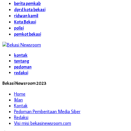
berita pemkab
dprd kota bekasi
ridwan kamil
Kota Bekasi
polisi
pemkot bekasi
kontak
tentang
pedoman
redaksi
Bekasi Newsroom 2023
Home
Iklan
Kontak
Pedoman Pemberitaan Media Siber
Redaksi
Visi misi bekasinewsroom.com