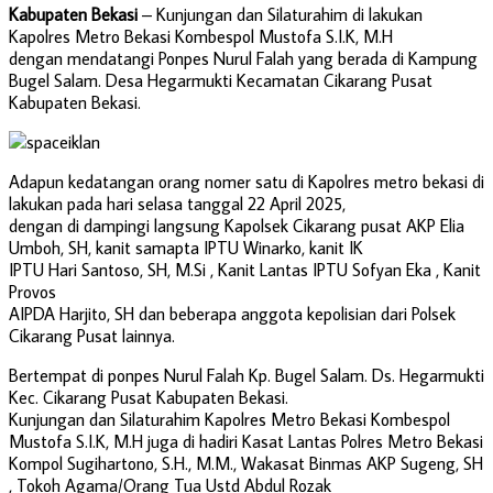
Kabupaten Bekasi
– Kunjungan dan Silaturahim di lakukan
Kapolres Metro Bekasi Kombespol Mustofa S.I.K, M.H
dengan mendatangi Ponpes Nurul Falah yang berada di Kampung
Bugel Salam. Desa Hegarmukti Kecamatan Cikarang Pusat
Kabupaten Bekasi.
Adapun kedatangan orang nomer satu di Kapolres metro bekasi di
lakukan pada hari selasa tanggal 22 April 2025,
dengan di dampingi langsung Kapolsek Cikarang pusat AKP Elia
Umboh, SH, kanit samapta IPTU Winarko, kanit IK
IPTU Hari Santoso, SH, M.Si , Kanit Lantas IPTU Sofyan Eka , Kanit
Provos
AIPDA Harjito, SH dan beberapa anggota kepolisian dari Polsek
Cikarang Pusat lainnya.
Bertempat di ponpes Nurul Falah Kp. Bugel Salam. Ds. Hegarmukti
Kec. Cikarang Pusat Kabupaten Bekasi.
Kunjungan dan Silaturahim Kapolres Metro Bekasi Kombespol
Mustofa S.I.K, M.H juga di hadiri Kasat Lantas Polres Metro Bekasi
Kompol Sugihartono, S.H., M.M., Wakasat Binmas AKP Sugeng, SH
, Tokoh Agama/Orang Tua Ustd Abdul Rozak