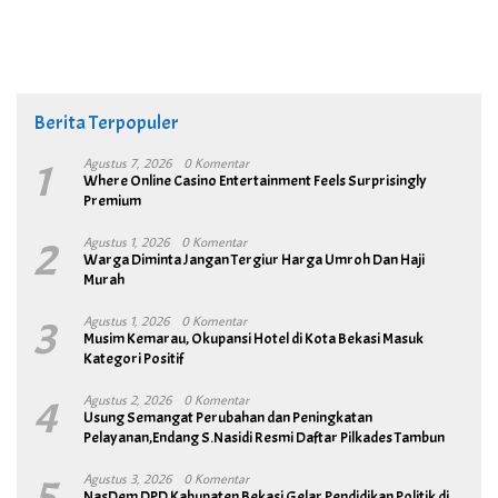
Berita Terpopuler
1
Agustus 7, 2026
0 Komentar
Where Online Casino Entertainment Feels Surprisingly
Premium
2
Agustus 1, 2026
0 Komentar
Warga Diminta Jangan Tergiur Harga Umroh Dan Haji
Murah
3
Agustus 1, 2026
0 Komentar
Musim Kemarau, Okupansi Hotel di Kota Bekasi Masuk
Kategori Positif
4
Agustus 2, 2026
0 Komentar
Usung Semangat Perubahan dan Peningkatan
Pelayanan,Endang S.Nasidi Resmi Daftar Pilkades Tambun
5
Agustus 3, 2026
0 Komentar
NasDem DPD Kabupaten Bekasi Gelar Pendidikan Politik di