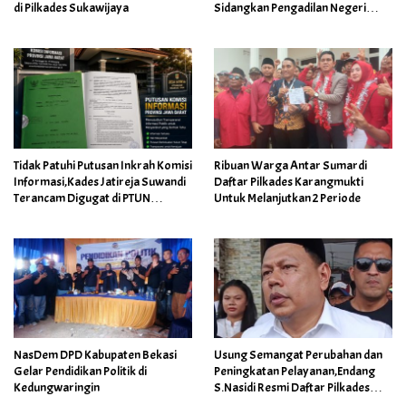
di Pilkades Sukawijaya
Sidangkan Pengadilan Negeri
Cikarang
Tidak Patuhi Putusan Inkrah Komisi
Ribuan Warga Antar Sumardi
Informasi,Kades Jatireja Suwandi
Daftar Pilkades Karangmukti
Terancam Digugat di PTUN
Untuk Melanjutkan 2 Periode
Bandung
NasDem DPD Kabupaten Bekasi
Usung Semangat Perubahan dan
Gelar Pendidikan Politik di
Peningkatan Pelayanan,Endang
Kedungwaringin
S.Nasidi Resmi Daftar Pilkades
Tambun