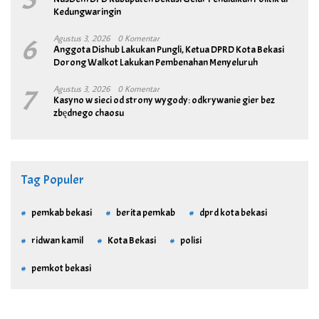
Kedungwaringin
6
Agustus 3, 2026
0 Komentar
Anggota Dishub Lakukan Pungli, Ketua DPRD Kota Bekasi
Dorong Walkot Lakukan Pembenahan Menyeluruh
7
Agustus 3, 2026
0 Komentar
Kasyno w sieci od strony wygody: odkrywanie gier bez
zbędnego chaosu
Tag Populer
pemkab bekasi
berita pemkab
dprd kota bekasi
ridwan kamil
Kota Bekasi
polisi
pemkot bekasi