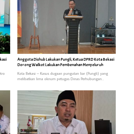
kasi
Anggota Dishub Lakukan Pungli, Ketua DPRD Kota Bekasi
Dorong Walkot Lakukan Pembenahan Menyeluruh
tro
Kota Bekasi – Kasus dugaan pungutan liar (Pungli) yang
melibatkan lima oknum petugas Dinas Perhubungan…