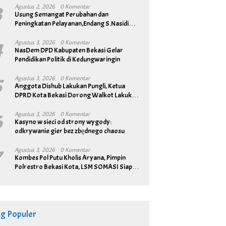
3
Agustus 2, 2026
0 Komentar
Usung Semangat Perubahan dan
Peningkatan Pelayanan,Endang S.Nasidi
Resmi Daftar Pilkades Tambun
4
Agustus 3, 2026
0 Komentar
NasDem DPD Kabupaten Bekasi Gelar
Pendidikan Politik di Kedungwaringin
5
Agustus 3, 2026
0 Komentar
Anggota Dishub Lakukan Pungli, Ketua
DPRD Kota Bekasi Dorong Walkot Lakukan
Pembenahan Menyeluruh
6
Agustus 3, 2026
0 Komentar
Kasyno w sieci od strony wygody:
odkrywanie gier bez zbędnego chaosu
7
Agustus 3, 2026
0 Komentar
Kombes Pol Putu Kholis Aryana, Pimpin
Polrestro Bekasi Kota, LSM SOMASI Siap
Bangun Sinergitas
ag Populer