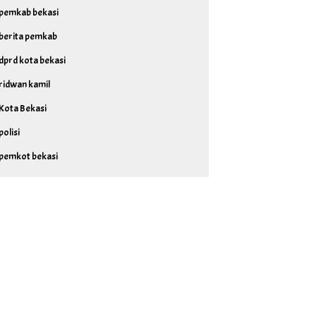
pemkab bekasi
berita pemkab
dprd kota bekasi
ridwan kamil
Kota Bekasi
polisi
pemkot bekasi