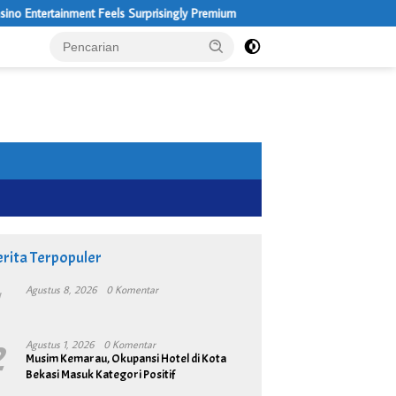
t Feels Surprisingly Premium
2 Kilo Ganja di Amankan 
rita Terpopuler
1
Agustus 8, 2026
0 Komentar
2
Agustus 1, 2026
0 Komentar
Musim Kemarau, Okupansi Hotel di Kota
Bekasi Masuk Kategori Positif