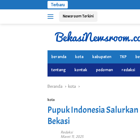
Langsung
Terbaru
ke
Newsroom Terkini
konten
beranda
kota
kabupaten
TKP
be
tentang
kontak
pedoman
redaksi
Beranda
kota
kota
Pupuk Indonesia Salurkan 
Bekasi
Redaksi
Maret 11, 2025