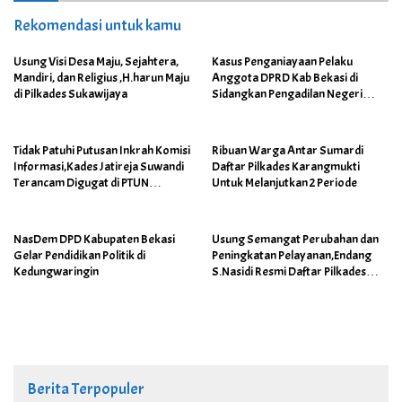
Rekomendasi untuk kamu
Usung Visi Desa Maju, Sejahtera,
Kasus Penganiayaan Pelaku
Mandiri, dan Religius ,H.harun Maju
Anggota DPRD Kab Bekasi di
di Pilkades Sukawijaya
Sidangkan Pengadilan Negeri
Cikarang
Tidak Patuhi Putusan Inkrah Komisi
Ribuan Warga Antar Sumardi
Informasi,Kades Jatireja Suwandi
Daftar Pilkades Karangmukti
Terancam Digugat di PTUN
Untuk Melanjutkan 2 Periode
Bandung
NasDem DPD Kabupaten Bekasi
Usung Semangat Perubahan dan
Gelar Pendidikan Politik di
Peningkatan Pelayanan,Endang
Kedungwaringin
S.Nasidi Resmi Daftar Pilkades
Tambun
Berita Terpopuler