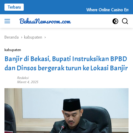
Langsung
Terbaru
ke
Where Online Casino Entertai
konten
Beranda
kabupaten
kabupaten
Banjir di Bekasi, Bupati Instruksikan BPBD
dan Dinsos bergerak turun ke Lokasi Banjir
Redaksi
Maret 4, 2025