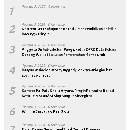
1
Agustus 9, 2026
0 Komentar
2
Agustus 3, 2026
0 Komentar
NasDem DPD Kabupaten Bekasi Gelar Pendidikan Politik di
Kedungwaringin
3
Agustus 3, 2026
0 Komentar
Anggota Dishub Lakukan Pungli, Ketua DPRD Kota Bekasi
Dorong Walkot Lakukan Pembenahan Menyeluruh
4
Agustus 3, 2026
0 Komentar
Kasyno w sieci od strony wygody: odkrywanie gier bez
zbędnego chaosu
5
Agustus 3, 2026
0 Komentar
Kombes Pol Putu Kholis Aryana, Pimpin Polrestro Bekasi
Kota, LSM SOMASI Siap Bangun Sinergitas
6
Agustus 3, 2026
0 Komentar
Winnita Cascading Reel Slots
7
Agustus 3, 2026
0 Komentar
Tucan Casino Second and Third Deposit Bonuses