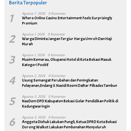
Berita Terpopuler
1
Agustus 7, 2026
0 Komentar
Where Online Casino Entertainment Feels Surprisingly
Premium
2
Agustus 1, 2026
0 Komentar
Warga Diminta Jangan Tergiur Harga Umroh Dan Haji
Murah
3
Agustus 1, 2026
0 Komentar
Musim Kemarau, Okupansi Hotel di Kota Bekasi Masuk
Kategori Positif
4
Agustus 2, 2026
0 Komentar
Usung Semangat Perubahan dan Peningkatan
Pelayanan,Endang S.Nasidi Resmi Daftar Pilkades Tambun
5
Agustus 3, 2026
0 Komentar
NasDem DPD Kabupaten Bekasi Gelar Pendidikan Politik di
Kedungwaringin
6
Agustus 3, 2026
0 Komentar
Anggota Dishub Lakukan Pungli, Ketua DPRD Kota Bekasi
Dorong Walkot Lakukan Pembenahan Menyeluruh