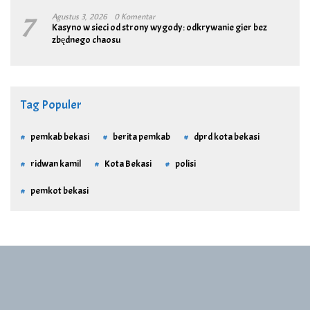
7
Agustus 3, 2026
0 Komentar
Kasyno w sieci od strony wygody: odkrywanie gier bez
zbędnego chaosu
Tag Populer
pemkab bekasi
berita pemkab
dprd kota bekasi
ridwan kamil
Kota Bekasi
polisi
pemkot bekasi