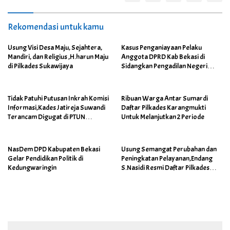
Rekomendasi untuk kamu
Usung Visi Desa Maju, Sejahtera,
Kasus Penganiayaan Pelaku
Mandiri, dan Religius ,H.harun Maju
Anggota DPRD Kab Bekasi di
di Pilkades Sukawijaya
Sidangkan Pengadilan Negeri
Cikarang
Tidak Patuhi Putusan Inkrah Komisi
Ribuan Warga Antar Sumardi
Informasi,Kades Jatireja Suwandi
Daftar Pilkades Karangmukti
Terancam Digugat di PTUN
Untuk Melanjutkan 2 Periode
Bandung
NasDem DPD Kabupaten Bekasi
Usung Semangat Perubahan dan
Gelar Pendidikan Politik di
Peningkatan Pelayanan,Endang
Kedungwaringin
S.Nasidi Resmi Daftar Pilkades
Tambun