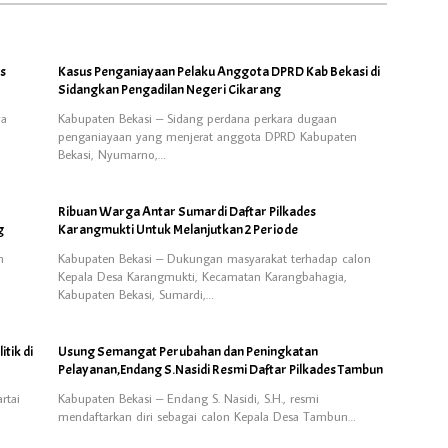
us
Kasus Penganiayaan Pelaku Anggota DPRD Kab Bekasi di
Sidangkan Pengadilan Negeri Cikarang
ya
Kabupaten Bekasi – Sidang perdana perkara dugaan
penganiayaan yang menjerat anggota DPRD Kabupaten
Bekasi, Nyumarno,…
Ribuan Warga Antar Sumardi Daftar Pilkades
g
Karangmukti Untuk Melanjutkan 2 Periode
n
Kabupaten Bekasi – Dukungan masyarakat terhadap calon
Kepala Desa Karangmukti, Kecamatan Karangbahagia,
Kabupaten Bekasi, Sumardi,…
tik di
Usung Semangat Perubahan dan Peningkatan
Pelayanan,Endang S.Nasidi Resmi Daftar Pilkades Tambun
rtai
Kabupaten Bekasi – Endang S. Nasidi, S.H., resmi
mendaftarkan diri sebagai calon Kepala Desa Tambun…