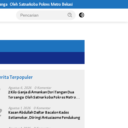
Satnarkoba Pokres Metro Bekasi
Usung Visi Desa Maju, Sejahtera, 
rita Terpopuler
1
Agustus 6, 2026
0 Komentar
2 Kilo Ganja di Amankan Dsri Tangan Dua
Tersanga Oleh Satnarkoba Pokres Metro
Bekasi
2
Agustus 1, 2026
0 Komentar
Kasan Abdullah Daftar Bacalon Kades
Setiamekar, Diiringi Antusiasme Pendukung