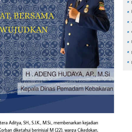
ra Aditya, SH., S.I.K., M.Si., membenarkan kejadian
orban diketahui berinisial M (22), warga Cikedokan,