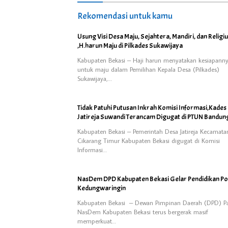
Rekomendasi untuk kamu
Usung Visi Desa Maju, Sejahtera, Mandiri, dan Religi
,H.harun Maju di Pilkades Sukawijaya
Kabupaten Bekasi – Haji harun menyatakan kesiapann
untuk maju dalam Pemilihan Kepala Desa (Pilkades)
Sukawijaya,…
Tidak Patuhi Putusan Inkrah Komisi Informasi,Kades
Jatireja Suwandi Terancam Digugat di PTUN Bandun
Kabupaten Bekasi – Pemerintah Desa Jatireja Kecamata
Cikarang Timur Kabupaten Bekasi digugat di Komisi
Informasi…
NasDem DPD Kabupaten Bekasi Gelar Pendidikan Poli
Kedungwaringin
Kabupaten Bekasi – Dewan Pimpinan Daerah (DPD) Pa
NasDem Kabupaten Bekasi terus bergerak masif
memperkuat…