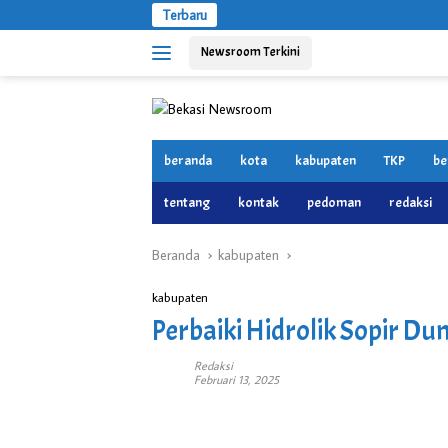
Langsung
Terbaru
ke
Newsroom Terkini
konten
beranda
kota
kabupaten
TKP
be
tentang
kontak
pedoman
redaksi
Beranda
kabupaten
kabupaten
Perbaiki Hidrolik Sopir Du
Redaksi
Februari 13, 2025