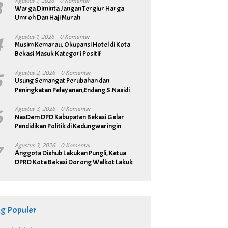
3
Agustus 1, 2026
0 Komentar
Warga Diminta Jangan Tergiur Harga
Umroh Dan Haji Murah
4
Agustus 1, 2026
0 Komentar
Musim Kemarau, Okupansi Hotel di Kota
Bekasi Masuk Kategori Positif
5
Agustus 2, 2026
0 Komentar
Usung Semangat Perubahan dan
Peningkatan Pelayanan,Endang S.Nasidi
Resmi Daftar Pilkades Tambun
6
Agustus 3, 2026
0 Komentar
NasDem DPD Kabupaten Bekasi Gelar
Pendidikan Politik di Kedungwaringin
7
Agustus 3, 2026
0 Komentar
Anggota Dishub Lakukan Pungli, Ketua
DPRD Kota Bekasi Dorong Walkot Lakukan
Pembenahan Menyeluruh
ag Populer