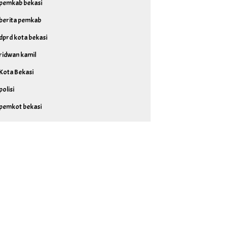
pemkab bekasi
berita pemkab
dprd kota bekasi
ridwan kamil
Kota Bekasi
polisi
pemkot bekasi