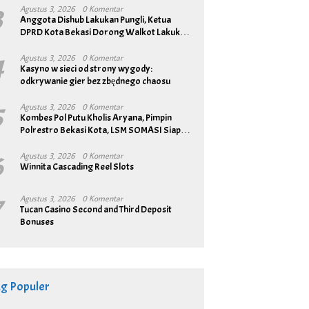
3
Agustus 3, 2026
0 Komentar
Anggota Dishub Lakukan Pungli, Ketua
DPRD Kota Bekasi Dorong Walkot Lakukan
Pembenahan Menyeluruh
4
Agustus 3, 2026
0 Komentar
Kasyno w sieci od strony wygody:
odkrywanie gier bez zbędnego chaosu
5
Agustus 3, 2026
0 Komentar
Kombes Pol Putu Kholis Aryana, Pimpin
Polrestro Bekasi Kota, LSM SOMASI Siap
Bangun Sinergitas
6
Agustus 3, 2026
0 Komentar
Winnita Cascading Reel Slots
7
Agustus 3, 2026
0 Komentar
Tucan Casino Second and Third Deposit
Bonuses
ag Populer