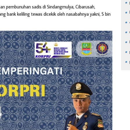
orban pembunuhan sadis di Sindangmulya, Cibarusah,
g bank keliling tewas dicekik oleh nasabahnya yakni, S bin