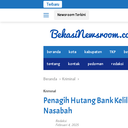
Langsung
Terbaru
ke
Newsroom Terkini
konten
beranda
kota
kabupaten
TKP
be
tentang
kontak
pedoman
redaksi
Beranda
Kriminal
Kriminal
Penagih Hutang Bank Kelil
Nasabah
Redaksi
Februari 4, 2025