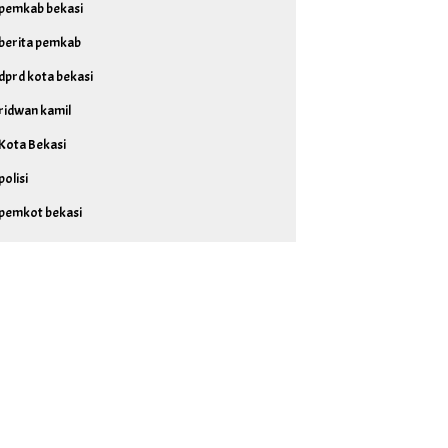
pemkab bekasi
berita pemkab
dprd kota bekasi
ridwan kamil
Kota Bekasi
polisi
pemkot bekasi