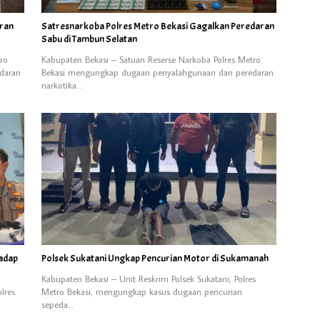
aran
Satresnarkoba Polres Metro Bekasi Gagalkan Peredaran
Sabu di Tambun Selatan
ro
Kabupaten Bekasi – Satuan Reserse Narkoba Polres Metro
daran
Bekasi mengungkap dugaan penyalahgunaan dan peredaran
narkotika…
adap
Polsek Sukatani Ungkap Pencurian Motor di Sukamanah
Kabupaten Bekasi – Unit Reskrim Polsek Sukatani, Polres
lres
Metro Bekasi, mengungkap kasus dugaan pencurian
sepeda…