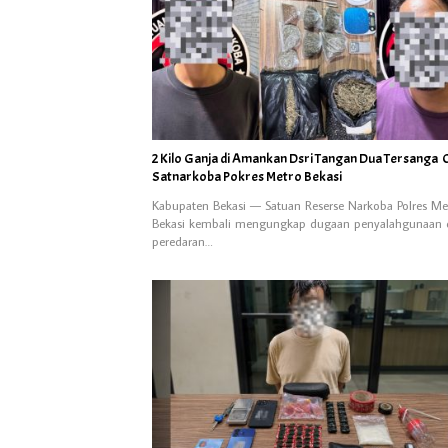
2 Kilo Ganja di Amankan Dsri Tangan Dua Tersanga 
Satnarkoba Pokres Metro Bekasi
Kabupaten Bekasi — Satuan Reserse Narkoba Polres Me
Bekasi kembali mengungkap dugaan penyalahgunaan 
peredaran…