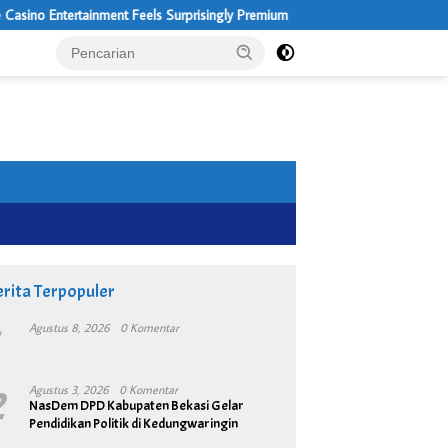
inment Feels Surprisingly Premium
2 Kilo Ganja di Am
rita Terpopuler
1
Agustus 8, 2026
0 Komentar
2
Agustus 3, 2026
0 Komentar
NasDem DPD Kabupaten Bekasi Gelar
Pendidikan Politik di Kedungwaringin