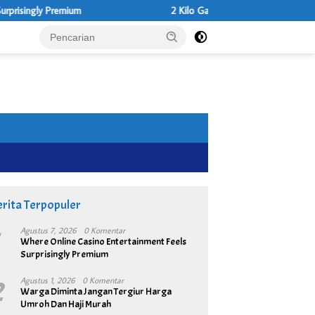
2 Kilo Ganja di Amankan Dsri Tangan Dua Tersanga O
rita Terpopuler
1
Agustus 7, 2026
0 Komentar
Where Online Casino Entertainment Feels
Surprisingly Premium
2
Agustus 1, 2026
0 Komentar
Warga Diminta Jangan Tergiur Harga
Umroh Dan Haji Murah