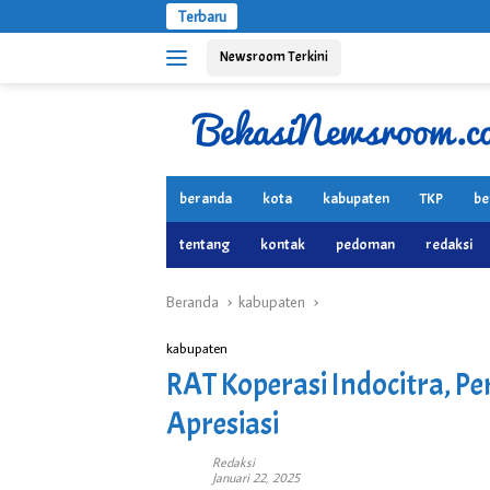
Langsung
Terbaru
ke
Newsroom Terkini
konten
beranda
kota
kabupaten
TKP
be
tentang
kontak
pedoman
redaksi
Beranda
kabupaten
kabupaten
RAT Koperasi Indocitra, P
Apresiasi
Redaksi
Januari 22, 2025