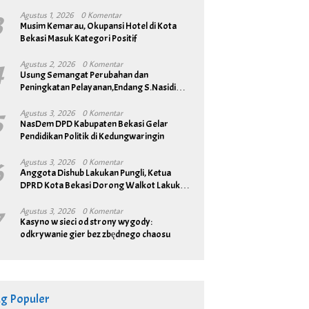
3
Agustus 1, 2026
0 Komentar
Musim Kemarau, Okupansi Hotel di Kota
Bekasi Masuk Kategori Positif
4
Agustus 2, 2026
0 Komentar
Usung Semangat Perubahan dan
Peningkatan Pelayanan,Endang S.Nasidi
Resmi Daftar Pilkades Tambun
5
Agustus 3, 2026
0 Komentar
NasDem DPD Kabupaten Bekasi Gelar
Pendidikan Politik di Kedungwaringin
6
Agustus 3, 2026
0 Komentar
Anggota Dishub Lakukan Pungli, Ketua
DPRD Kota Bekasi Dorong Walkot Lakukan
Pembenahan Menyeluruh
7
Agustus 3, 2026
0 Komentar
Kasyno w sieci od strony wygody:
odkrywanie gier bez zbędnego chaosu
ag Populer