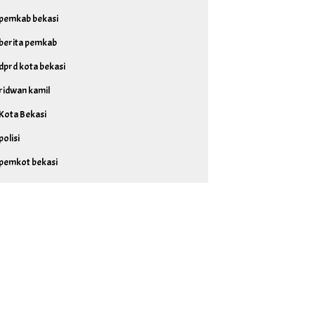
pemkab bekasi
berita pemkab
dprd kota bekasi
ridwan kamil
Kota Bekasi
polisi
pemkot bekasi