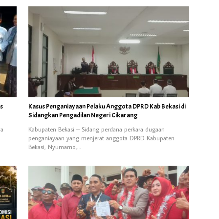
us
Kasus Penganiayaan Pelaku Anggota DPRD Kab Bekasi di
Sidangkan Pengadilan Negeri Cikarang
ya
Kabupaten Bekasi – Sidang perdana perkara dugaan
penganiayaan yang menjerat anggota DPRD Kabupaten
Bekasi, Nyumarno,…