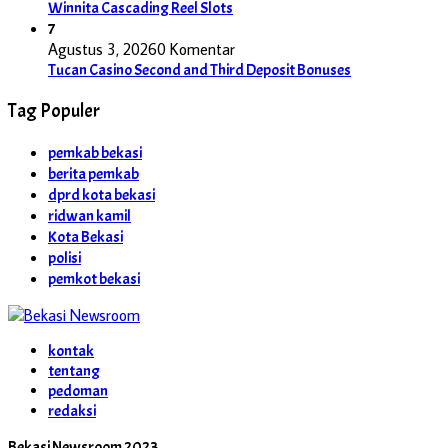
Winnita Cascading Reel Slots
7
Agustus 3, 2026
0 Komentar
Tucan Casino Second and Third Deposit Bonuses
Tag Populer
pemkab bekasi
berita pemkab
dprd kota bekasi
ridwan kamil
Kota Bekasi
polisi
pemkot bekasi
kontak
tentang
pedoman
redaksi
Bekasi Newsroom 2023