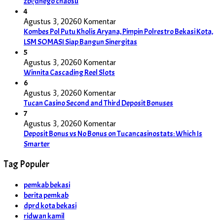
zbędnego chaosu
4
Agustus 3, 2026
0 Komentar
Kombes Pol Putu Kholis Aryana, Pimpin Polrestro Bekasi Kota,
LSM SOMASI Siap Bangun Sinergitas
5
Agustus 3, 2026
0 Komentar
Winnita Cascading Reel Slots
6
Agustus 3, 2026
0 Komentar
Tucan Casino Second and Third Deposit Bonuses
7
Agustus 3, 2026
0 Komentar
Deposit Bonus vs No Bonus on Tucancasinostats: Which Is
Smarter
Tag Populer
pemkab bekasi
berita pemkab
dprd kota bekasi
ridwan kamil