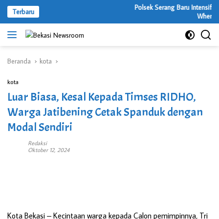
Langsung
Polsek Serang Baru Intensifkan
Terbaru
ke
Where On
konten
Beranda
kota
kota
Luar Biasa, Kesal Kepada Timses RIDHO,
Warga Jatibening Cetak Spanduk dengan
Modal Sendiri
Redaksi
Oktober 12, 2024
Kota Bekasi
– Kecintaan warga kepada Calon pemimpinnya, Tri