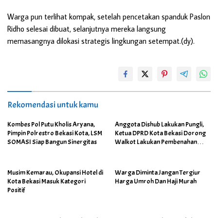
Warga pun terlihat kompak, setelah pencetakan spanduk Paslon
Ridho selesai dibuat, selanjutnya mereka langsung
memasangnya dilokasi strategis lingkungan setempat.(dy).
Rekomendasi untuk kamu
Kombes Pol Putu Kholis Aryana,
Anggota Dishub Lakukan Pungli,
Pimpin Polrestro Bekasi Kota, LSM
Ketua DPRD Kota Bekasi Dorong
SOMASI Siap Bangun Sinergitas
Walkot Lakukan Pembenahan
Menyeluruh
Musim Kemarau, Okupansi Hotel di
Warga Diminta Jangan Tergiur
Kota Bekasi Masuk Kategori
Harga Umroh Dan Haji Murah
Positif