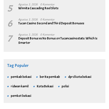
5
Agustus 3, 2026
0 Komentar
Winnita Cascading Reel Slots
6
Agustus 3, 2026
0 Komentar
Tucan Casino Second and Third Deposit Bonuses
7
Agustus 3, 2026
0 Komentar
Deposit Bonus vs No Bonus on Tucancasinostats: Which Is
Smarter
Tag Populer
pemkab bekasi
berita pemkab
dprd kota bekasi
ridwan kamil
Kota Bekasi
polisi
pemkot bekasi