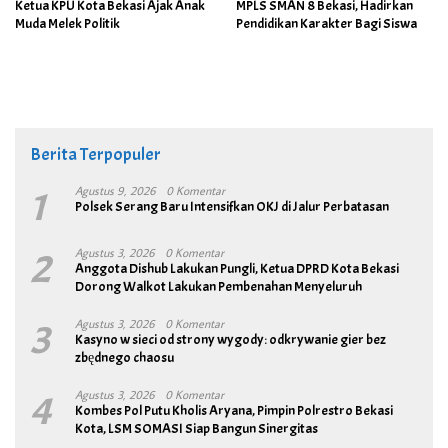
Ketua KPU Kota Bekasi Ajak Anak
MPLS SMAN 8 Bekasi, Hadirkan
Muda Melek Politik
Pendidikan Karakter Bagi Siswa
Berita Terpopuler
1
Agustus 9, 2026
0 Komentar
Polsek Serang Baru Intensifkan OKJ di Jalur Perbatasan
2
Agustus 3, 2026
0 Komentar
Anggota Dishub Lakukan Pungli, Ketua DPRD Kota Bekasi
Dorong Walkot Lakukan Pembenahan Menyeluruh
3
Agustus 3, 2026
0 Komentar
Kasyno w sieci od strony wygody: odkrywanie gier bez
zbędnego chaosu
4
Agustus 3, 2026
0 Komentar
Kombes Pol Putu Kholis Aryana, Pimpin Polrestro Bekasi
Kota, LSM SOMASI Siap Bangun Sinergitas