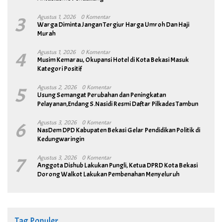
3
Agustus 1, 2026
0 Komentar
Warga Diminta Jangan Tergiur Harga Umroh Dan Haji
Murah
4
Agustus 1, 2026
0 Komentar
Musim Kemarau, Okupansi Hotel di Kota Bekasi Masuk
Kategori Positif
5
Agustus 2, 2026
0 Komentar
Usung Semangat Perubahan dan Peningkatan
Pelayanan,Endang S.Nasidi Resmi Daftar Pilkades Tambun
6
Agustus 3, 2026
0 Komentar
NasDem DPD Kabupaten Bekasi Gelar Pendidikan Politik di
Kedungwaringin
7
Agustus 3, 2026
0 Komentar
Anggota Dishub Lakukan Pungli, Ketua DPRD Kota Bekasi
Dorong Walkot Lakukan Pembenahan Menyeluruh
Tag Populer