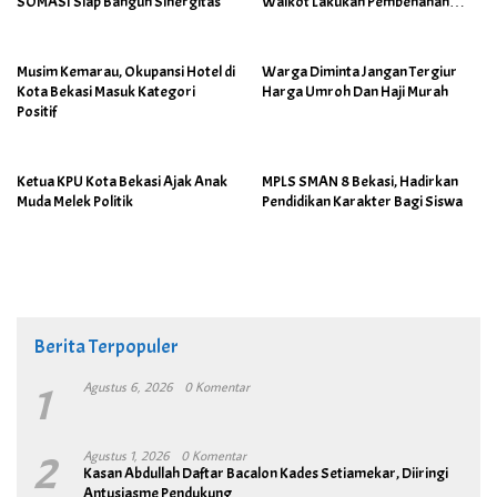
SOMASI Siap Bangun Sinergitas
Walkot Lakukan Pembenahan
Menyeluruh
Musim Kemarau, Okupansi Hotel di
Warga Diminta Jangan Tergiur
Kota Bekasi Masuk Kategori
Harga Umroh Dan Haji Murah
Positif
Ketua KPU Kota Bekasi Ajak Anak
MPLS SMAN 8 Bekasi, Hadirkan
Muda Melek Politik
Pendidikan Karakter Bagi Siswa
Berita Terpopuler
1
Agustus 6, 2026
0 Komentar
2
Agustus 1, 2026
0 Komentar
Kasan Abdullah Daftar Bacalon Kades Setiamekar, Diiringi
Antusiasme Pendukung