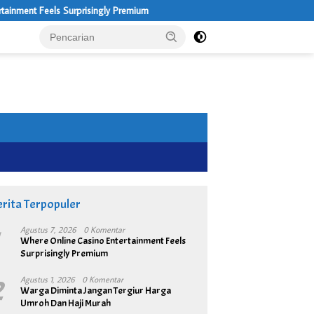
ls Surprisingly Premium
2 Kilo Ganja di Amankan Dsri
rita Terpopuler
1
Agustus 7, 2026
0 Komentar
Where Online Casino Entertainment Feels
Surprisingly Premium
2
Agustus 1, 2026
0 Komentar
Warga Diminta Jangan Tergiur Harga
Umroh Dan Haji Murah