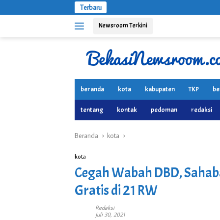
Langsung
Terbaru
ke
Newsroom Terkini
konten
beranda
kota
kabupaten
TKP
be
tentang
kontak
pedoman
redaksi
Beranda
kota
kota
Cegah Wabah DBD, Sahaba
Gratis di 21 RW
Redaksi
Juli 30, 2021