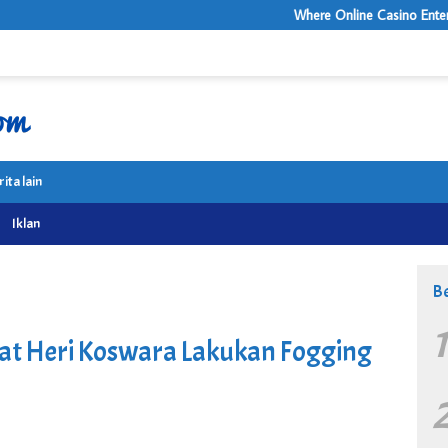
Where Online Casino Entertainment Fee
rita lain
Iklan
Be
t Heri Koswara Lakukan Fogging