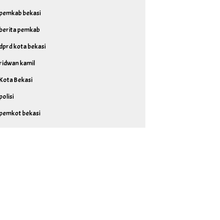
pemkab bekasi
berita pemkab
dprd kota bekasi
ridwan kamil
Kota Bekasi
polisi
pemkot bekasi