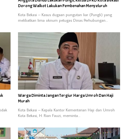
Anggota Dishub Lakukan Pungli, Ketua DPRD Kota Bekasi
Dorong Walkot Lakukan Pembenahan Menyeluruh
Kota Bekasi – Kasus dugaan pungutan liar (Pungli) yang
melibatkan lima oknum petugas Dinas Perhubungan…
uk
Warga Diminta Jangan Tergiur Harga Umroh Dan Haji
Murah
tidak
Kota Bekasi – Kepala Kantor Kementerian Haji dan Umroh
Kota Bekasi, H. Rian Fauzi, meminta…