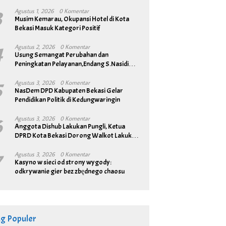
3
Agustus 1, 2026
0 Komentar
Musim Kemarau, Okupansi Hotel di Kota
Bekasi Masuk Kategori Positif
4
Agustus 2, 2026
0 Komentar
Usung Semangat Perubahan dan
Peningkatan Pelayanan,Endang S.Nasidi
Resmi Daftar Pilkades Tambun
5
Agustus 3, 2026
0 Komentar
NasDem DPD Kabupaten Bekasi Gelar
Pendidikan Politik di Kedungwaringin
6
Agustus 3, 2026
0 Komentar
Anggota Dishub Lakukan Pungli, Ketua
DPRD Kota Bekasi Dorong Walkot Lakukan
Pembenahan Menyeluruh
7
Agustus 3, 2026
0 Komentar
Kasyno w sieci od strony wygody:
odkrywanie gier bez zbędnego chaosu
ag Populer