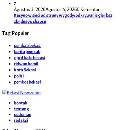
7
Agustus 3, 2026
Agustus 5, 2026
0 Komentar
Kasyno w sieci od strony wygody: odkrywanie gier bez
zbędnego chaosu
Tag Populer
pemkab bekasi
berita pemkab
dprd kota bekasi
ridwan kamil
Kota Bekasi
polisi
pemkot bekasi
kontak
tentang
pedoman
redaksi