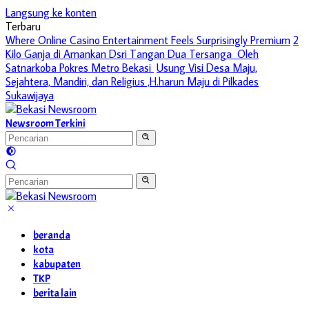
Langsung ke konten
Terbaru
Where Online Casino Entertainment Feels Surprisingly Premium
2
Kilo Ganja di Amankan Dsri Tangan Dua Tersanga Oleh
Satnarkoba Pokres Metro Bekasi
Usung Visi Desa Maju,
Sejahtera, Mandiri, dan Religius ,H.harun Maju di Pilkades
Sukawijaya
Newsroom Terkini
beranda
kota
kabupaten
TKP
berita lain