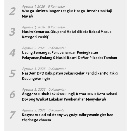
2
Agustus 1, 2026
0 Komentar
Warga Diminta Jangan Tergiur Harga Umroh Dan Haji
Murah
3
Agustus 1, 2026
0 Komentar
Musim Kemarau, Okupansi Hotel di Kota Bekasi Masuk
Kategori Positif
4
Agustus 2, 2026
0 Komentar
Usung Semangat Perubahan dan Peningkatan
Pelayanan,Endang S.Nasidi Resmi Daftar Pilkades Tambun
5
Agustus 3, 2026
0 Komentar
NasDem DPD Kabupaten Bekasi Gelar Pendidikan Politik di
Kedungwaringin
6
Agustus 3, 2026
0 Komentar
Anggota Dishub Lakukan Pungli, Ketua DPRD Kota Bekasi
Dorong Walkot Lakukan Pembenahan Menyeluruh
7
Agustus 3, 2026
0 Komentar
Kasyno w sieci od strony wygody: odkrywanie gier bez
zbędnego chaosu