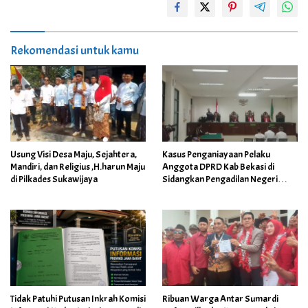
Rekomendasi untuk kamu
Usung Visi Desa Maju, Sejahtera,
Kasus Penganiayaan Pelaku
Mandiri, dan Religius ,H.harun Maju
Anggota DPRD Kab Bekasi di
di Pilkades Sukawijaya
Sidangkan Pengadilan Negeri
Cikarang
Tidak Patuhi Putusan Inkrah Komisi
Ribuan Warga Antar Sumardi