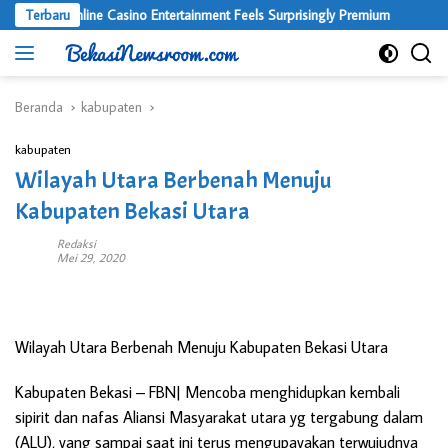
Langsung
here Online Casino Entertainment Feels Surprisingly Premium
Terbaru
ke
konten
Beranda
kabupaten
kabupaten
Wilayah Utara Berbenah Menuju
Kabupaten Bekasi Utara
Redaksi
Mei 29, 2020
Wilayah Utara Berbenah Menuju Kabupaten Bekasi Utara
Kabupaten Bekasi
– FBN| Mencoba menghidupkan kembali
sipirit dan nafas Aliansi Masyarakat utara yg tergabung dalam
(ALU), yang sampai saat ini terus mengupayakan terwujudnya