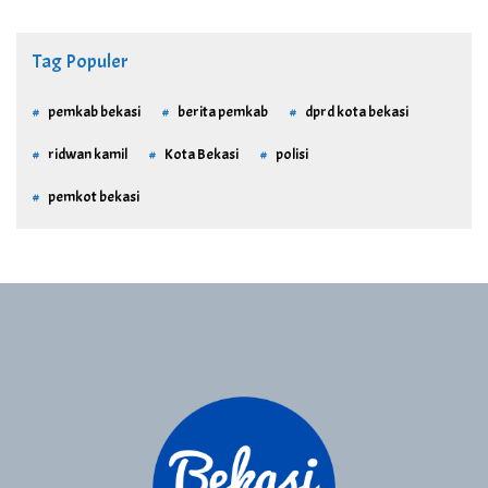
Tag Populer
pemkab bekasi
berita pemkab
dprd kota bekasi
ridwan kamil
Kota Bekasi
polisi
pemkot bekasi