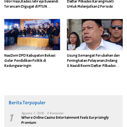
Informasi,Kades Jatireja Suwandi
Daftar Pilkades Karangmukti
Terancam Digugat di PTUN
Untuk Melanjutkan 2 Periode
Bandung
NasDem DPD Kabupaten Bekasi
Usung Semangat Perubahan dan
Gelar Pendidikan Politik di
Peningkatan Pelayanan,Endang
Kedungwaringin
S.Nasidi Resmi Daftar Pilkades
Tambun
Berita Terpopuler
1
Agustus 7, 2026
0 Komentar
Where Online Casino Entertainment Feels Surprisingly
Premium