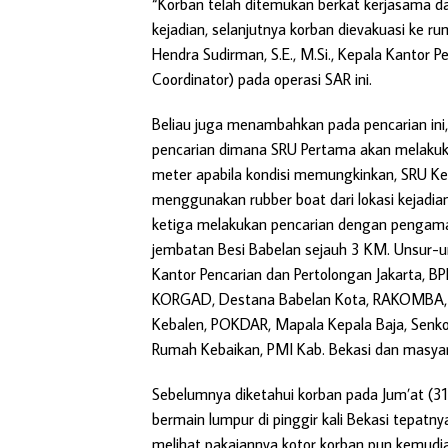
“Korban telah ditemukan berkat kerjasama da
kejadian, selanjutnya korban dievakuasi ke r
Hendra Sudirman, S.E., M.Si., Kepala Kantor 
Coordinator) pada operasi SAR ini.
Beliau juga menambahkan pada pencarian ini,
pencarian dimana SRU Pertama akan melakukan
meter apabila kondisi memungkinkan, SRU Ke
menggunakan rubber boat dari lokasi kejadi
ketiga melakukan pencarian dengan pengamatan
jembatan Besi Babelan sejauh 3 KM. Unsur-unsu
Kantor Pencarian dan Pertolongan Jakarta, B
KORGAD, Destana Babelan Kota, RAKOMBA, Ku
Kebalen, POKDAR, Mapala Kepala Baja, Senkom
Rumah Kebaikan, PMI Kab. Bekasi dan masyar
Sebelumnya diketahui korban pada Jum’at (3
bermain lumpur di pinggir kali Bekasi tepat
melihat pakaiannya kotor korban pun kemudian