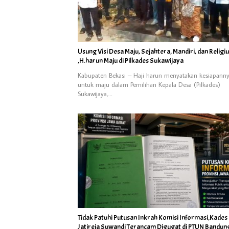
Usung Visi Desa Maju, Sejahtera, Mandiri, dan Religi
,H.harun Maju di Pilkades Sukawijaya
Kabupaten Bekasi – Haji harun menyatakan kesiapann
untuk maju dalam Pemilihan Kepala Desa (Pilkades)
Sukawijaya,…
Tidak Patuhi Putusan Inkrah Komisi Informasi,Kades
Jatireja Suwandi Terancam Digugat di PTUN Bandun