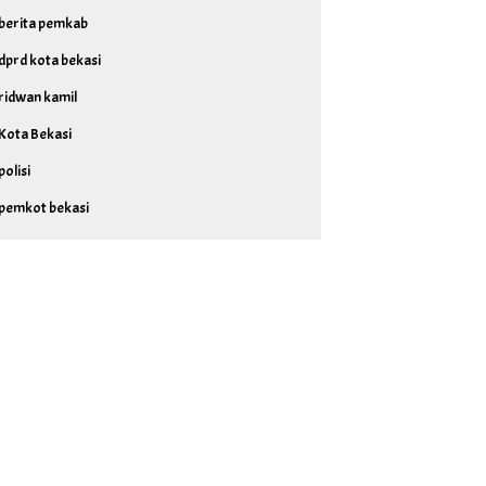
berita pemkab
dprd kota bekasi
ridwan kamil
Kota Bekasi
polisi
pemkot bekasi