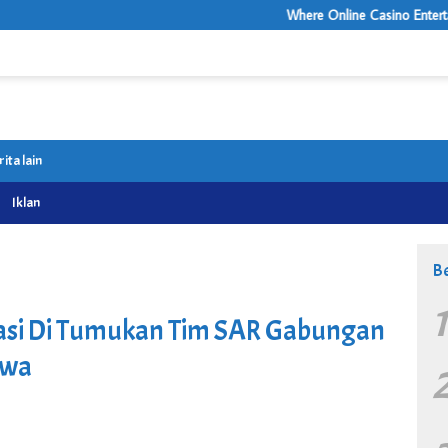
Where Online Casino Entertainment Feel
rita lain
Iklan
Be
kasi Di Tumukan Tim SAR Gabungan
awa