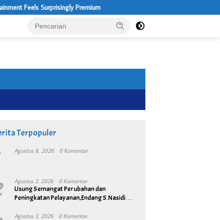
s Surprisingly Premium
2 Kilo Ganja di Amankan Dsri 
rita Terpopuler
1
Agustus 8, 2026
0 Komentar
2
Agustus 2, 2026
0 Komentar
Usung Semangat Perubahan dan
Peningkatan Pelayanan,Endang S.Nasidi
Resmi Daftar Pilkades Tambun
Agustus 3, 2026
0 Komentar