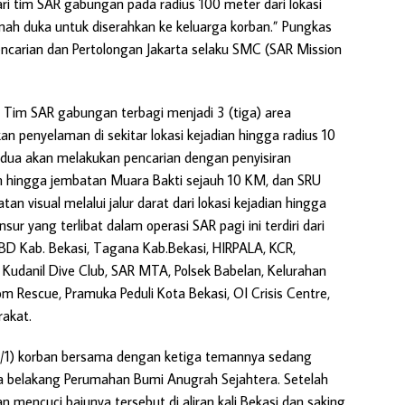
ri tim SAR gabungan pada radius 100 meter dari lokasi
umah duka untuk diserahkan ke keluarga korban.” Pungkas
Pencarian dan Pertolongan Jakarta selaku SMC (SAR Mission
 Tim SAR gabungan terbagi menjadi 3 (tiga) area
 penyelaman di sekitar lokasi kejadian hingga radius 10
dua akan melakukan pencarian dengan penyisiran
an hingga jembatan Muara Bakti sejauh 10 KM, dan SRU
 visual melalui jalur darat dari lokasi kejadian hingga
r yang terlibat dalam operasi SAR pagi ini terdiri dari
PBD Kab. Bekasi, Tagana Kab.Bekasi, HIRPALA, KCR,
danil Dive Club, SAR MTA, Polsek Babelan, Kelurahan
 Rescue, Pramuka Peduli Kota Bekasi, OI Crisis Centre,
akat.
1/1) korban bersama dengan ketiga temannya sedang
nya belakang Perumahan Bumi Anugrah Sejahtera. Setelah
 mencuci bajunya tersebut di aliran kali Bekasi dan saking