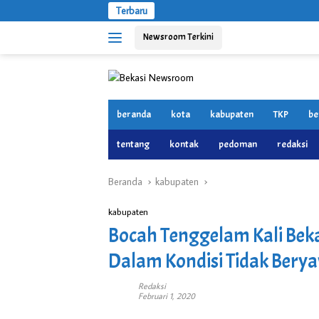
Langsung
Terbaru
ke
Newsroom Terkini
konten
beranda
kota
kabupaten
TKP
be
tentang
kontak
pedoman
redaksi
Beranda
kabupaten
kabupaten
Bocah Tenggelam Kali Be
Dalam Kondisi Tidak Bery
Redaksi
Februari 1, 2020