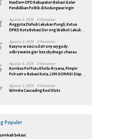
3
NasDem DPD Kabupaten Bekasi Gelar
Pendidikan Politik di Kedungwaringin
4
Agustus 3, 2026
0 Komentar
Anggota Dishub Lakukan Pungli, Ketua
DPRD Kota Bekasi Dorong Walkot Lakukan
Pembenahan Menyeluruh
5
Agustus 3, 2026
0 Komentar
Kasyno w sieci od strony wygody:
odkrywanie gier bez zbędnego chaosu
6
Agustus 3, 2026
0 Komentar
Kombes Pol Putu Kholis Aryana, Pimpin
Polrestro Bekasi Kota, LSM SOMASI Siap
Bangun Sinergitas
7
Agustus 3, 2026
0 Komentar
Winnita Cascading Reel Slots
ag Populer
pemkab bekasi