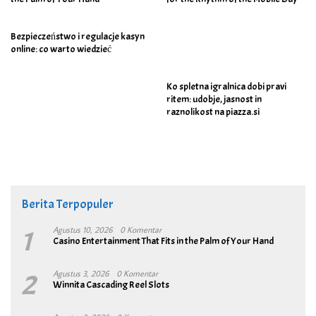
Bezpieczeństwo i regulacje kasyn
online: co warto wiedzieć
Ko spletna igralnica dobi pravi
ritem: udobje, jasnost in
raznolikost na piazza.si
Berita Terpopuler
1
Agustus 10, 2026
0 Komentar
Casino Entertainment That Fits in the Palm of Your Hand
2
Agustus 3, 2026
0 Komentar
Winnita Cascading Reel Slots