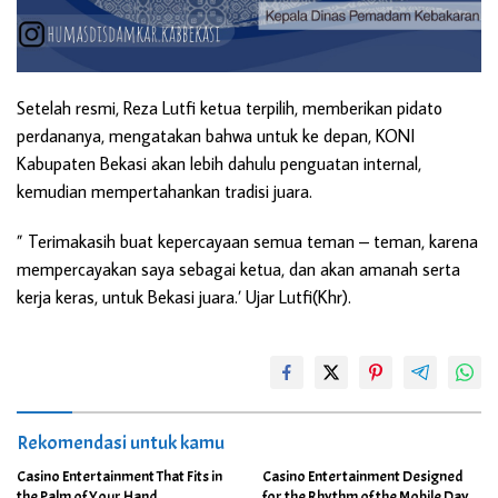
Setelah resmi, Reza Lutfi ketua terpilih, memberikan pidato
perdananya, mengatakan bahwa untuk ke depan, KONI
Kabupaten Bekasi akan lebih dahulu penguatan internal,
kemudian mempertahankan tradisi juara.
” Terimakasih buat kepercayaan semua teman – teman, karena
mempercayakan saya sebagai ketua, dan akan amanah serta
kerja keras, untuk Bekasi juara.’ Ujar Lutfi(Khr).
Rekomendasi untuk kamu
Casino Entertainment That Fits in
Casino Entertainment Designed
the Palm of Your Hand
for the Rhythm of the Mobile Day