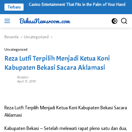
Langsung
Casino Entertainment That Fits in the Palm of Your Hand
Terbaru
ke
konten
Beranda
Uncategorized
Uncategorized
Reza Lutfi Terpilih Menjadi Ketua Koni
Kabupaten Bekasi Sacara Aklamasi
Redaksi
April 11, 2019
Reza Lutfi Terpilih Menjadi Ketua Koni Kabupaten Bekasi Sacara
Aklamasi
Kabupaten Bekasi
– Setelah melewati rapat pleno satu dan dua,