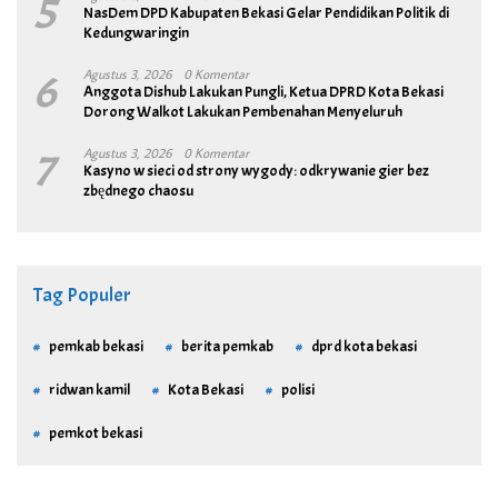
5
NasDem DPD Kabupaten Bekasi Gelar Pendidikan Politik di
Kedungwaringin
6
Agustus 3, 2026
0 Komentar
Anggota Dishub Lakukan Pungli, Ketua DPRD Kota Bekasi
Dorong Walkot Lakukan Pembenahan Menyeluruh
7
Agustus 3, 2026
0 Komentar
Kasyno w sieci od strony wygody: odkrywanie gier bez
zbędnego chaosu
Tag Populer
pemkab bekasi
berita pemkab
dprd kota bekasi
ridwan kamil
Kota Bekasi
polisi
pemkot bekasi