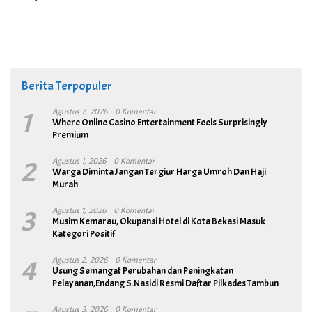
Berita Terpopuler
1
Agustus 7, 2026
0 Komentar
Where Online Casino Entertainment Feels Surprisingly
Premium
2
Agustus 1, 2026
0 Komentar
Warga Diminta Jangan Tergiur Harga Umroh Dan Haji
Murah
3
Agustus 1, 2026
0 Komentar
Musim Kemarau, Okupansi Hotel di Kota Bekasi Masuk
Kategori Positif
4
Agustus 2, 2026
0 Komentar
Usung Semangat Perubahan dan Peningkatan
Pelayanan,Endang S.Nasidi Resmi Daftar Pilkades Tambun
Agustus 3, 2026
0 Komentar