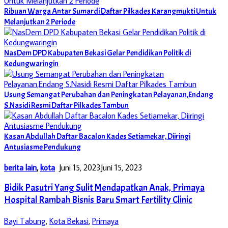
Ribuan Warga Antar Sumardi Daftar Pilkades Karangmukti Untuk
Melanjutkan 2 Periode
NasDem DPD Kabupaten Bekasi Gelar Pendidikan Politik di
Kedungwaringin
Usung Semangat Perubahan dan Peningkatan Pelayanan,Endang
S.Nasidi Resmi Daftar Pilkades Tambun
Kasan Abdullah Daftar Bacalon Kades Setiamekar, Diiringi
Antusiasme Pendukung
berita lain
,
kota
Juni 15, 2023
Juni 15, 2023
Bidik Pasutri Yang Sulit Mendapatkan Anak, Primaya
Hospital Rambah Bisnis Baru Smart Fertility Clinic
Bayi Tabung
,
Kota Bekasi
,
Primaya