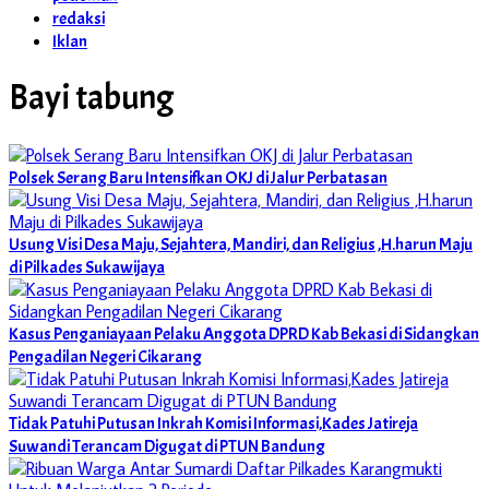
redaksi
Iklan
Bayi tabung
Polsek Serang Baru Intensifkan OKJ di Jalur Perbatasan
Usung Visi Desa Maju, Sejahtera, Mandiri, dan Religius ,H.harun Maju
di Pilkades Sukawijaya
Kasus Penganiayaan Pelaku Anggota DPRD Kab Bekasi di Sidangkan
Pengadilan Negeri Cikarang
Tidak Patuhi Putusan Inkrah Komisi Informasi,Kades Jatireja
Suwandi Terancam Digugat di PTUN Bandung