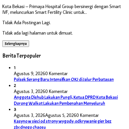
Kota Bekasi – Primaya Hospital Group bersinergi dengan Smart
IVF, meluncurkan Smart Fertility Clinic untuk…
Tidak Ada Postingan Lagi.
Tidak ada lagi halaman untuk dimuat.
Selengkapnya
Berita Terpopuler
1
Agustus 9, 2026
0 Komentar
Polsek Serang Baru Intensifkan OKJ di Jalur Perbatasan
2
Agustus 3, 2026
0 Komentar
Anggota Dishub Lakukan Pungli, Ketua DPRD Kota Bekasi
Dorong Walkot Lakukan Pembenahan Menyeluruh
3
Agustus 3, 2026
Agustus 5, 2026
0 Komentar
Kasyno w sieci od strony wygody: odkrywanie gier bez
zbędnego chaosu