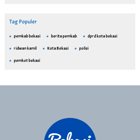
Tag Populer
pemkab bekasi
berita pemkab
dprd kota bekasi
ridwan kamil
Kota Bekasi
polisi
pemkot bekasi