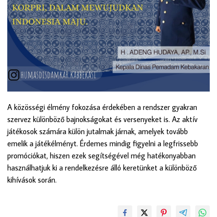
A közösségi élmény fokozása érdekében a rendszer gyakran
szervez különböző bajnokságokat és versenyeket is. Az aktív
játékosok számára külön jutalmak járnak, amelyek tovább
emelik a játékélményt. Érdemes mindig figyelni a legfrissebb
promóciókat, hiszen ezek segítségével még hatékonyabban
használhatjuk ki a rendelkezésre álló keretünket a különböző
kihívások során.