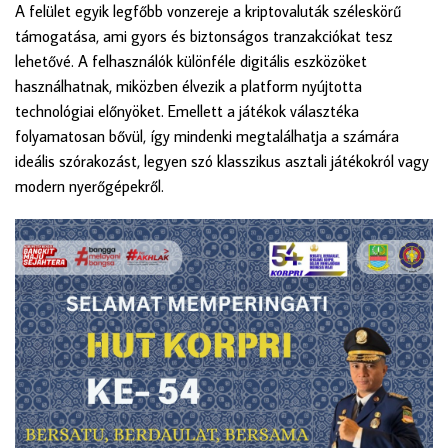
A felület egyik legfőbb vonzereje a kriptovaluták széleskörű
támogatása, ami gyors és biztonságos tranzakciókat tesz
lehetővé. A felhasználók különféle digitális eszközöket
használhatnak, miközben élvezik a platform nyújtotta
technológiai előnyöket. Emellett a játékok választéka
folyamatosan bővül, így mindenki megtalálhatja a számára
ideális szórakozást, legyen szó klasszikus asztali játékokról vagy
modern nyerőgépekről.