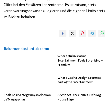
Glück bei den Einsätzen konzentrieren. Es ist ratsam, stets
verantwortungsbewusst zu agieren und die eigenen Limits stets
im Blick zu behalten.
Rekomendasi untuk kamu
Where Online Casino
Entertainment Feels Surprisingly
Premium
Where Casino Design Becomes
Part of the Entertainment
Realz Casino Megaways Selección
Arctic bet Dice Games: Odds og
de Tragaperras
House Edge