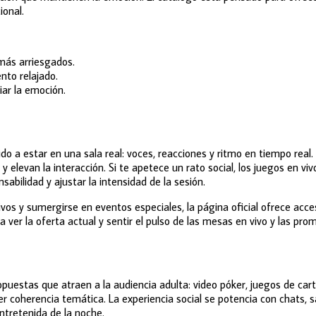
ional.
más arriesgados.
nto relajado.
iar la emoción.
do a estar en una sala real: voces, reacciones y ritmo en tiempo real
y elevan la interacción. Si te apetece un rato social, los juegos en 
bilidad y ajustar la intensidad de la sesión.
ivos y sumergirse en eventos especiales, la página oficial ofrece ac
a ver la oferta actual y sentir el pulso de las mesas en vivo y las pro
opuestas que atraen a la audiencia adulta: video póker, juegos de ca
rder coherencia temática. La experiencia social se potencia con chats
tretenida de la noche.