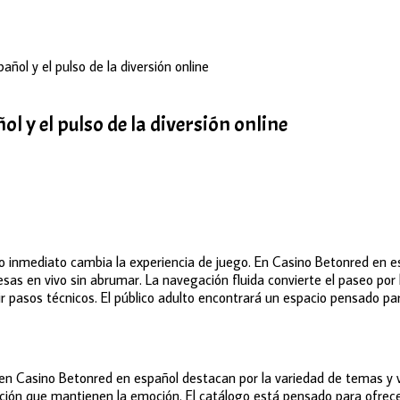
ñol y el pulso de la diversión online
 y el pulso de la diversión online
inmediato cambia la experiencia de juego. En Casino Betonred en espa
s en vivo sin abrumar. La navegación fluida convierte el paseo por l
uir pasos técnicos. El público adulto encontrará un espacio pensado 
 Casino Betonred en español destacan por la variedad de temas y vol
ión que mantienen la emoción. El catálogo está pensado para ofrecer