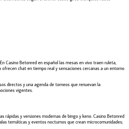
. En Casino Betonred en español las mesas en vivo traen ruleta,
vivo ofrecen chat en tiempo real y sensaciones cercanas a un entorno
cesos directos y una agenda de torneos que renuevan la
mociones vigentes.
rtas rápidas y versiones modernas de bingo y keno. Casino Betonred
, salas temáticas y eventos nocturnos que crean microcomunidades;