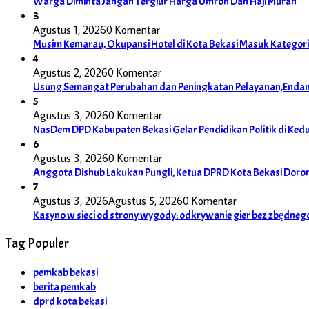
Warga Diminta Jangan Tergiur Harga Umroh Dan Haji Murah
3
Agustus 1, 2026
0 Komentar
Musim Kemarau, Okupansi Hotel di Kota Bekasi Masuk Kategori 
4
Agustus 2, 2026
0 Komentar
Usung Semangat Perubahan dan Peningkatan Pelayanan,Endang
5
Agustus 3, 2026
0 Komentar
NasDem DPD Kabupaten Bekasi Gelar Pendidikan Politik di Ke
6
Agustus 3, 2026
0 Komentar
Anggota Dishub Lakukan Pungli, Ketua DPRD Kota Bekasi Dor
7
Agustus 3, 2026
Agustus 5, 2026
0 Komentar
Kasyno w sieci od strony wygody: odkrywanie gier bez zbędneg
Tag Populer
pemkab bekasi
berita pemkab
dprd kota bekasi