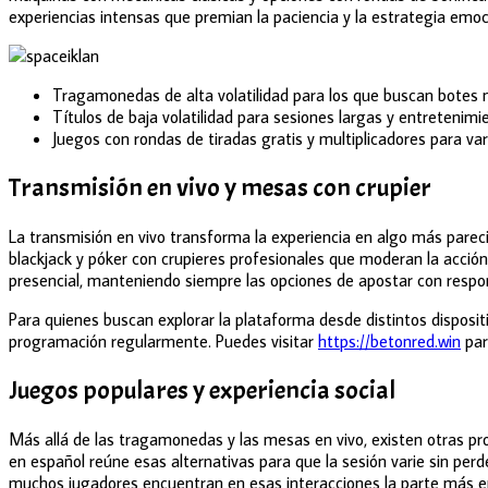
experiencias intensas que premian la paciencia y la estrategia emoc
Tragamonedas de alta volatilidad para los que buscan botes 
Títulos de baja volatilidad para sesiones largas y entretenimie
Juegos con rondas de tiradas gratis y multiplicadores para var
Transmisión en vivo y mesas con crupier
La transmisión en vivo transforma la experiencia en algo más pareci
blackjack y póker con crupieres profesionales que moderan la acción 
presencial, manteniendo siempre las opciones de apostar con responsa
Para quienes buscan explorar la plataforma desde distintos disposit
programación regularmente. Puedes visitar
https://betonred.win
par
Juegos populares y experiencia social
Más allá de las tragamonedas y las mesas en vivo, existen otras pr
en español reúne esas alternativas para que la sesión varie sin pe
muchos jugadores encuentran en esas interacciones la parte más en