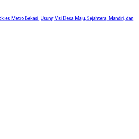
okres Metro Bekasi
Usung Visi Desa Maju, Sejahtera, Mandiri, dan