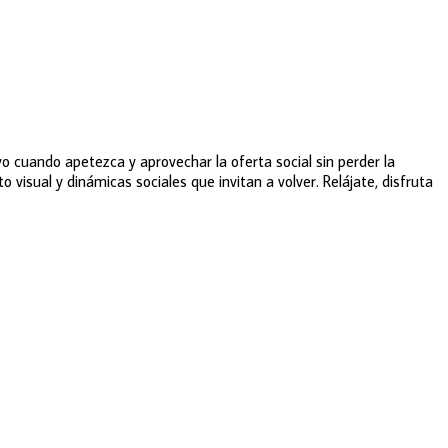
vo cuando apetezca y aprovechar la oferta social sin perder la
isual y dinámicas sociales que invitan a volver. Relájate, disfruta