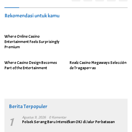
Rekomendasi untuk kamu
Where Online Casino
Entertainment Feels Surprisingly
Premium
Where Casino Design Becomes
Realz Casino Megaways Selección
Part of the Entertainment
de Tragaperras
Berita Terpopuler
1
Agustus 9, 2026
0 Komentar
Polsek Serang Baru Intensifkan OKJ di Jalur Perbatasan