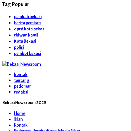
Tag Populer
pemkab bekasi
berita pemkab
dprd kota bekasi
ridwan kamil
Kota Bekasi
polisi
pemkot bekasi
kontak
tentang
pedoman
redaksi
Bekasi Newsroom 2023
Home
Iklan
Kontak
Pedoman Pemberitaan Media Siber