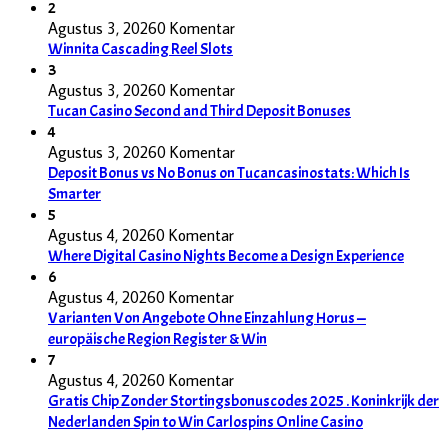
2
Agustus 3, 2026
0 Komentar
Winnita Cascading Reel Slots
3
Agustus 3, 2026
0 Komentar
Tucan Casino Second and Third Deposit Bonuses
4
Agustus 3, 2026
0 Komentar
Deposit Bonus vs No Bonus on Tucancasinostats: Which Is
Smarter
5
Agustus 4, 2026
0 Komentar
Where Digital Casino Nights Become a Design Experience
6
Agustus 4, 2026
0 Komentar
Varianten Von Angebote Ohne Einzahlung Horus —
europäische Region Register & Win
7
Agustus 4, 2026
0 Komentar
Gratis Chip Zonder Stortingsbonuscodes 2025 . Koninkrijk der
Nederlanden Spin to Win Carlospins Online Casino