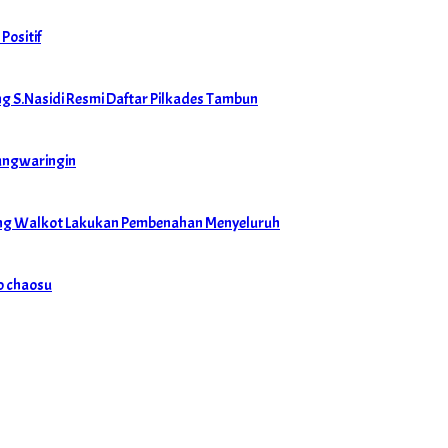
Positif
 S.Nasidi Resmi Daftar Pilkades Tambun
dungwaringin
ong Walkot Lakukan Pembenahan Menyeluruh
o chaosu