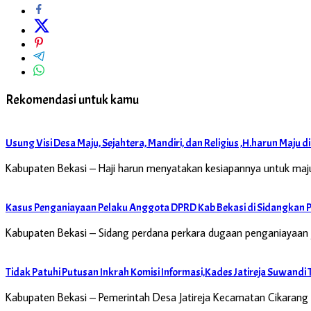
Rekomendasi untuk kamu
Usung Visi Desa Maju, Sejahtera, Mandiri, dan Religius ,H.harun Maju d
Kabupaten Bekasi – Haji harun menyatakan kesiapannya untuk maju
Kasus Penganiayaan Pelaku Anggota DPRD Kab Bekasi di Sidangkan P
Kabupaten Bekasi – Sidang perdana perkara dugaan penganiayaa
Tidak Patuhi Putusan Inkrah Komisi Informasi,Kades Jatireja Suwan
Kabupaten Bekasi – Pemerintah Desa Jatireja Kecamatan Cikarang 