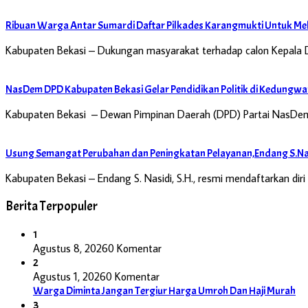
Ribuan Warga Antar Sumardi Daftar Pilkades Karangmukti Untuk Mel
Kabupaten Bekasi – Dukungan masyarakat terhadap calon Kepala 
NasDem DPD Kabupaten Bekasi Gelar Pendidikan Politik di Kedungwa
Kabupaten Bekasi – Dewan Pimpinan Daerah (DPD) Partai NasDem
Usung Semangat Perubahan dan Peningkatan Pelayanan,Endang S.Nas
Kabupaten Bekasi – Endang S. Nasidi, S.H., resmi mendaftarkan di
Berita Terpopuler
1
Agustus 8, 2026
0 Komentar
2
Agustus 1, 2026
0 Komentar
Warga Diminta Jangan Tergiur Harga Umroh Dan Haji Murah
3