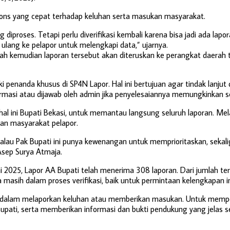
spons yang cepat terhadap keluhan serta masukan masyarakat.
iproses. Tetapi perlu diverifikasi kembali karena bisa jadi ada lapo
 ulang ke pelapor untuk melengkapi data,” ujarnya.
rulah kemudian laporan tersebut akan diteruskan ke perangkat daerah 
 penanda khusus di SP4N Lapor. Hal ini bertujuan agar tindak lanjut 
irmasi atau dijawab oleh admin jika penyelesaiannya memungkinkan s
hal ini Bupati Bekasi, untuk memantau langsung seluruh laporan. Mela
gan masyarakat pelapor.
i kalau Pak Bupati ini punya kewenangan untuk memprioritaskan, seka
Asep Surya Atmaja.
 2025, Lapor AA Bupati telah menerima 308 laporan. Dari jumlah ters
a masih dalam proses verifikasi, baik untuk permintaan kelengkapan
 dalam melaporkan keluhan atau memberikan masukan. Untuk memperc
ati, serta memberikan informasi dan bukti pendukung yang jelas seja