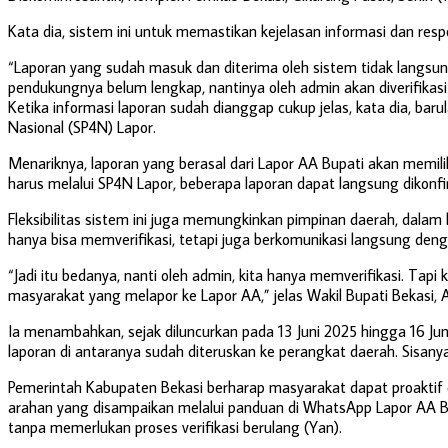
Kata dia, sistem ini untuk memastikan kejelasan informasi dan re
“Laporan yang sudah masuk dan diterima oleh sistem tidak langsung d
pendukungnya belum lengkap, nantinya oleh admin akan diverifikasi
Ketika informasi laporan sudah dianggap cukup jelas, kata dia, ba
Nasional (SP4N) Lapor.
Menariknya, laporan yang berasal dari Lapor AA Bupati akan memiliki
harus melalui SP4N Lapor, beberapa laporan dapat langsung dikonf
Fleksibilitas sistem ini juga memungkinkan pimpinan daerah, dalam 
hanya bisa memverifikasi, tetapi juga berkomunikasi langsung den
“Jadi itu bedanya, nanti oleh admin, kita hanya memverifikasi. Tap
masyarakat yang melapor ke Lapor AA,” jelas Wakil Bupati Bekasi, 
Ia menambahkan, sejak diluncurkan pada 13 Juni 2025 hingga 16 Juni
laporan di antaranya sudah diteruskan ke perangkat daerah. Sisany
Pemerintah Kabupaten Bekasi berharap masyarakat dapat proaktif
arahan yang disampaikan melalui panduan di WhatsApp Lapor AA Bup
tanpa memerlukan proses verifikasi berulang (Yan).