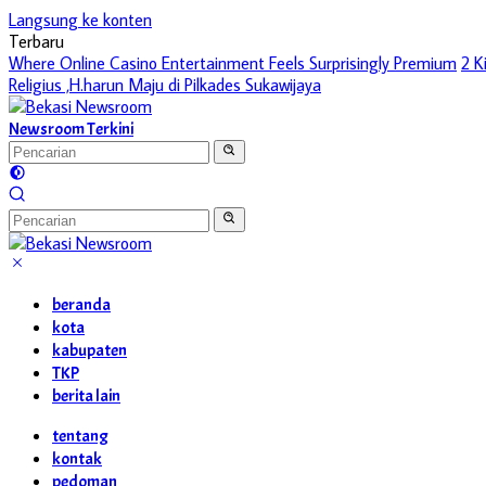
Langsung ke konten
Terbaru
Where Online Casino Entertainment Feels Surprisingly Premium
2 K
Religius ,H.harun Maju di Pilkades Sukawijaya
Newsroom Terkini
beranda
kota
kabupaten
TKP
berita lain
tentang
kontak
pedoman