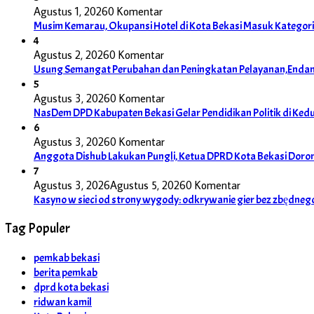
Agustus 1, 2026
0 Komentar
Musim Kemarau, Okupansi Hotel di Kota Bekasi Masuk Kategori 
4
Agustus 2, 2026
0 Komentar
Usung Semangat Perubahan dan Peningkatan Pelayanan,Endang
5
Agustus 3, 2026
0 Komentar
NasDem DPD Kabupaten Bekasi Gelar Pendidikan Politik di Ke
6
Agustus 3, 2026
0 Komentar
Anggota Dishub Lakukan Pungli, Ketua DPRD Kota Bekasi Dor
7
Agustus 3, 2026
Agustus 5, 2026
0 Komentar
Kasyno w sieci od strony wygody: odkrywanie gier bez zbędneg
Tag Populer
pemkab bekasi
berita pemkab
dprd kota bekasi
ridwan kamil