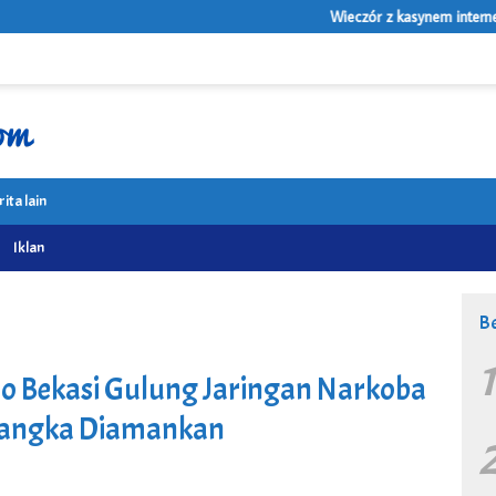
Wieczór z kasynem internetowym: wygoda, 
rita lain
Iklan
Be
ro Bekasi Gulung Jaringan Narkoba
rsangka Diamankan