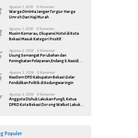
3
Agustus 1, 2026
0 Komentar
Warga Diminta Jangan Tergiur Harga
Umroh Dan Haji Murah
4
Agustus 1, 2026
0 Komentar
Musim Kemarau, Okupansi Hotel di Kota
Bekasi Masuk Kategori Positif
5
Agustus 2, 2026
0 Komentar
Usung Semangat Perubahan dan
Peningkatan Pelayanan,Endang S.Nasidi
Resmi Daftar Pilkades Tambun
6
Agustus 3, 2026
0 Komentar
NasDem DPD Kabupaten Bekasi Gelar
Pendidikan Politik di Kedungwaringin
7
Agustus 3, 2026
0 Komentar
Anggota Dishub Lakukan Pungli, Ketua
DPRD Kota Bekasi Dorong Walkot Lakukan
Pembenahan Menyeluruh
ag Populer