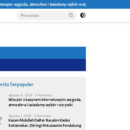
atmosfera i świadomy wybór rozrywki
NV Casino Bitcoin vs. Ethere
rita Terpopuler
1
Agustus 6, 2026
0 Komentar
Wieczór z kasynem internetowym: wygoda,
atmosfera i świadomy wybór rozrywki
2
Agustus 1, 2026
0 Komentar
Kasan Abdullah Daftar Bacalon Kades
Setiamekar, Diiringi Antusiasme Pendukung