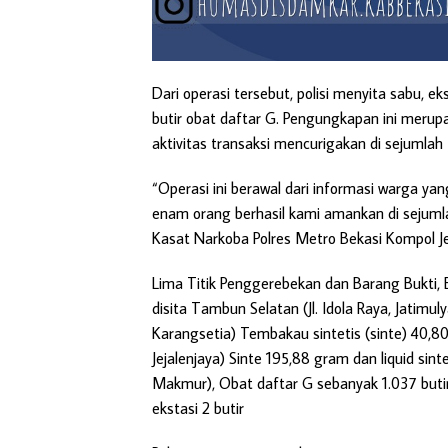
Dari operasi tersebut, polisi menyita sabu, eks
butir obat daftar G. Pengungkapan ini merup
aktivitas transaksi mencurigakan di sejumlah t
“Operasi ini berawal dari informasi warga yang
enam orang berhasil kami amankan di sejumla
Kasat Narkoba Polres Metro Bekasi Kompol Je
Lima Titik Penggerebekan dan Barang Bukti, 
disita Tambun Selatan (Jl. Idola Raya, Jatimu
Karangsetia) Tembakau sintetis (sinte) 40,80
Jejalenjaya) Sinte 195,88 gram dan liquid sin
Makmur), Obat daftar G sebanyak 1.037 butir
ekstasi 2 butir