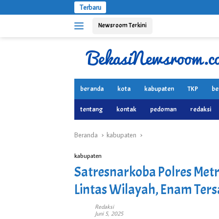
Langsung
Terbaru
ke
Newsroom Terkini
konten
beranda
kota
kabupaten
TKP
be
tentang
kontak
pedoman
redaksi
Beranda
kabupaten
kabupaten
Satresnarkoba Polres Met
Lintas Wilayah, Enam Te
Redaksi
Juni 5, 2025