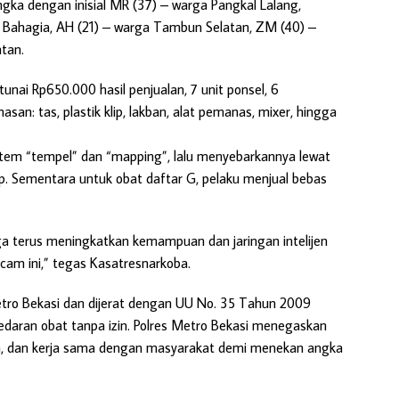
gka dengan inisial MR (37) – warga Pangkal Lalang,
g Bahagia, AH (21) – warga Tambun Selatan, ZM (40) –
atan.
unai Rp650.000 hasil penjualan, 7 unit ponsel, 6
san: tas, plastik klip, lakban, alat pemanas, mixer, hingga
tem “tempel” dan “mapping”, lalu menyebarkannya lewat
p. Sementara untuk obat daftar G, pelaku menjual bebas
a terus meningkatkan kemampuan dan jaringan intelijen
cam ini,” tegas Kasatresnarkoba.
Metro Bekasi dan dijerat dengan UU No. 35 Tahun 2009
edaran obat tanpa izin. Polres Metro Bekasi menegaskan
kan, dan kerja sama dengan masyarakat demi menekan angka