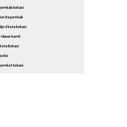
pemkab bekasi
berita pemkab
dprd kota bekasi
ridwan kamil
Kota Bekasi
polisi
pemkot bekasi