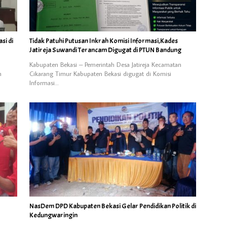
si di
Tidak Patuhi Putusan Inkrah Komisi Informasi,Kades
Jatireja Suwandi Terancam Digugat di PTUN Bandung
Kabupaten Bekasi – Pemerintah Desa Jatireja Kecamatan
n
Cikarang Timur Kabupaten Bekasi digugat di Komisi
Informasi…
NasDem DPD Kabupaten Bekasi Gelar Pendidikan Politik di
Kedungwaringin