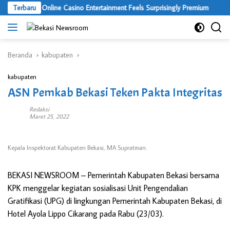
Langsung
Where Online Casino Entertainment Feels Surprisingly Premium
Terbaru
ke
konten
Beranda
kabupaten
kabupaten
ASN Pemkab Bekasi Teken Pakta Integritas
Redaksi
Maret 25, 2022
Kepala Inspektorat Kabupaten Bekasi, MA Supratman.
BEKASI NEWSROOM –
Pemerintah Kabupaten Bekasi bersama
KPK menggelar kegiatan sosialisasi Unit Pengendalian
Gratifikasi (UPG) di lingkungan Pemerintah Kabupaten Bekasi, di
Hotel Ayola Lippo Cikarang pada Rabu (23/03).