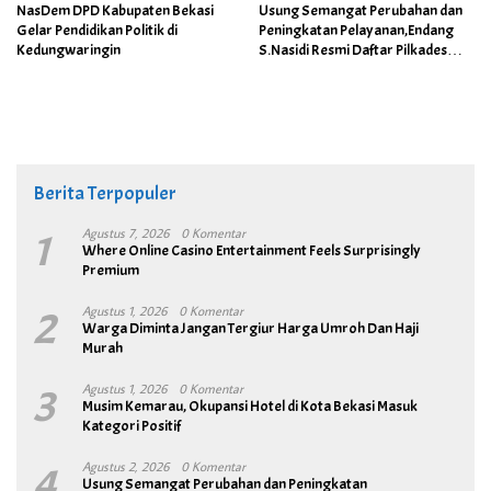
NasDem DPD Kabupaten Bekasi
Usung Semangat Perubahan dan
Gelar Pendidikan Politik di
Peningkatan Pelayanan,Endang
Kedungwaringin
S.Nasidi Resmi Daftar Pilkades
Tambun
Berita Terpopuler
1
Agustus 7, 2026
0 Komentar
Where Online Casino Entertainment Feels Surprisingly
Premium
2
Agustus 1, 2026
0 Komentar
Warga Diminta Jangan Tergiur Harga Umroh Dan Haji
Murah
3
Agustus 1, 2026
0 Komentar
Musim Kemarau, Okupansi Hotel di Kota Bekasi Masuk
Kategori Positif
4
Agustus 2, 2026
0 Komentar
Usung Semangat Perubahan dan Peningkatan