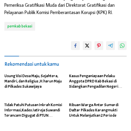
Pemeriksa Gratifikasi Muda dari Direktorat Gratifikasi dan
Pelayanan Publik Komisi Pemberantasan Korupsi (KPK) RI.
pemkab bekasi
Rekomendasi untuk kamu
Usung Visi Desa Maju, Sejahtera,
Kasus Penganiayaan Pelaku
Mandiri, dan Religius ,H.harun Maju
Anggota DPRD Kab Bekasi di
di Pilkades Sukawijaya
Sidangkan Pengadilan Negeri
Cikarang
Tidak Patuhi Putusan Inkrah Komisi
Ribuan Warga Antar Sumardi
Informasi,Kades Jatireja Suwandi
Daftar Pilkades Karangmukti
Terancam Digugat di PTUN
Untuk Melanjutkan 2 Periode
Bandung