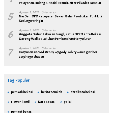
Pelayanan,Endang S.Nasidi Resmi Daftar Pilkades Tambun
5
Agustus 3, 2026
0 Komentar
NasDem DPD Kabupaten Bekasi Gelar Pendidikan Politik di
Kedungwaringin
6
Agustus 3, 2026
0 Komentar
Anggota Dishub Lakukan Pungli, Ketua DPRD Kota Bekasi
Dorong Walkot Lakukan Pembenahan Menyeluruh
7
Agustus 3, 2026
0 Komentar
Kasyno w sieci od strony wygody: odkrywanie gier bez
zbędnego chaosu
Tag Populer
pemkab bekasi
berita pemkab
dprd kota bekasi
ridwan kamil
Kota Bekasi
polisi
pemkot bekasi