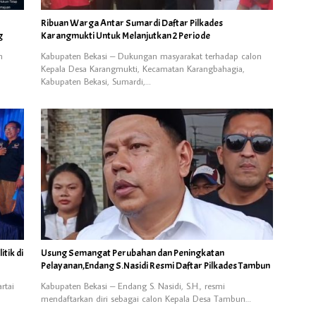
Ribuan Warga Antar Sumardi Daftar Pilkades
g
Karangmukti Untuk Melanjutkan 2 Periode
n
Kabupaten Bekasi – Dukungan masyarakat terhadap calon
Kepala Desa Karangmukti, Kecamatan Karangbahagia,
Kabupaten Bekasi, Sumardi,…
tik di
Usung Semangat Perubahan dan Peningkatan
Pelayanan,Endang S.Nasidi Resmi Daftar Pilkades Tambun
rtai
Kabupaten Bekasi – Endang S. Nasidi, S.H., resmi
mendaftarkan diri sebagai calon Kepala Desa Tambun…