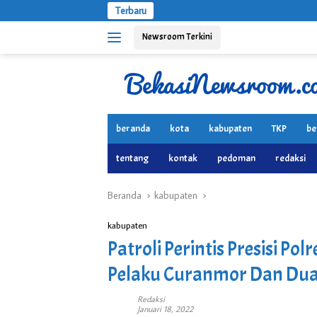
Langsung
Terbaru
ke
Newsroom Terkini
konten
beranda
kota
kabupaten
TKP
be
tentang
kontak
pedoman
redaksi
Beranda
kabupaten
kabupaten
Patroli Perintis Presisi Po
Pelaku Curanmor Dan Du
Redaksi
Januari 18, 2022