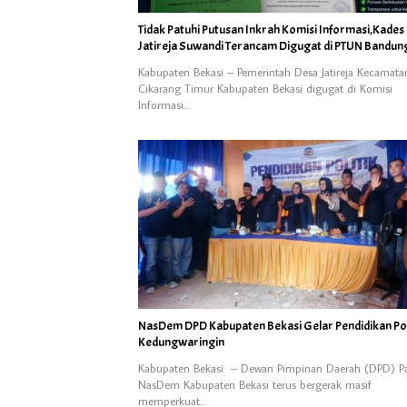
Tidak Patuhi Putusan Inkrah Komisi Informasi,Kades
Jatireja Suwandi Terancam Digugat di PTUN Bandun
Kabupaten Bekasi – Pemerintah Desa Jatireja Kecamata
Cikarang Timur Kabupaten Bekasi digugat di Komisi
Informasi…
NasDem DPD Kabupaten Bekasi Gelar Pendidikan Poli
Kedungwaringin
Kabupaten Bekasi – Dewan Pimpinan Daerah (DPD) Pa
NasDem Kabupaten Bekasi terus bergerak masif
memperkuat…