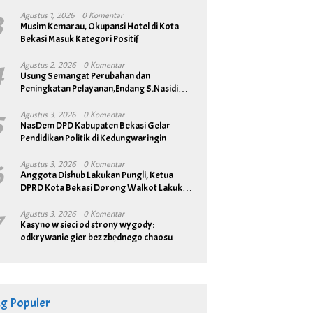
3
Agustus 1, 2026
0 Komentar
Musim Kemarau, Okupansi Hotel di Kota
Bekasi Masuk Kategori Positif
4
Agustus 2, 2026
0 Komentar
Usung Semangat Perubahan dan
Peningkatan Pelayanan,Endang S.Nasidi
Resmi Daftar Pilkades Tambun
5
Agustus 3, 2026
0 Komentar
NasDem DPD Kabupaten Bekasi Gelar
Pendidikan Politik di Kedungwaringin
6
Agustus 3, 2026
0 Komentar
Anggota Dishub Lakukan Pungli, Ketua
DPRD Kota Bekasi Dorong Walkot Lakukan
Pembenahan Menyeluruh
7
Agustus 3, 2026
0 Komentar
Kasyno w sieci od strony wygody:
odkrywanie gier bez zbędnego chaosu
ag Populer