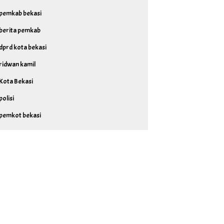
pemkab bekasi
berita pemkab
dprd kota bekasi
ridwan kamil
Kota Bekasi
polisi
pemkot bekasi