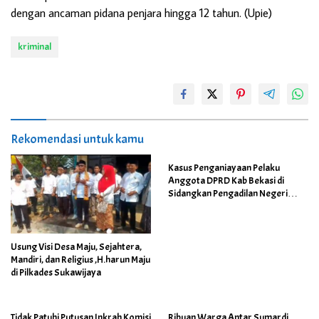
dengan ancaman pidana penjara hingga 12 tahun. (Upie)
kriminal
Rekomendasi untuk kamu
Kasus Penganiayaan Pelaku
Anggota DPRD Kab Bekasi di
Sidangkan Pengadilan Negeri
Cikarang
Usung Visi Desa Maju, Sejahtera,
Mandiri, dan Religius ,H.harun Maju
di Pilkades Sukawijaya
Tidak Patuhi Putusan Inkrah Komisi
Ribuan Warga Antar Sumardi