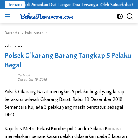
Langsung
 Kilo Ganja di Amankan Dsri Tangan Dua Tersanga Oleh Satnarkoba Pokres
Terbaru
ke
konten
Beranda
kabupaten
kabupaten
Polsek Cikarang Barang Tangkap 5 Pelaku
Begal
Redaksi
Desember 19, 2018
Polsek Cikarang Barat meringkus 5 pelaku begal yang kerap
beraksi di wilayah Cikarang Barat, Rabu. 19 Desember 2018.
Sementara itu, ada 3 pelaku yang masih berstatus sebagai
DPO.
Kapolres Metro Bekasi Kombespol Candra Sukma Kumara
menjelaskan, penangkapan pelaku didasarkan pada 3 laporan