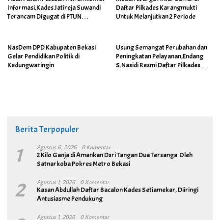
Informasi,Kades Jatireja Suwandi
Daftar Pilkades Karangmukti
Terancam Digugat di PTUN
Untuk Melanjutkan 2 Periode
Bandung
NasDem DPD Kabupaten Bekasi
Usung Semangat Perubahan dan
Gelar Pendidikan Politik di
Peningkatan Pelayanan,Endang
Kedungwaringin
S.Nasidi Resmi Daftar Pilkades
Tambun
Berita Terpopuler
1
Agustus 6, 2026
0 Komentar
2 Kilo Ganja di Amankan Dsri Tangan Dua Tersanga Oleh
Satnarkoba Pokres Metro Bekasi
2
Agustus 1, 2026
0 Komentar
Kasan Abdullah Daftar Bacalon Kades Setiamekar, Diiringi
Antusiasme Pendukung
Agustus 1, 2026
0 Komentar