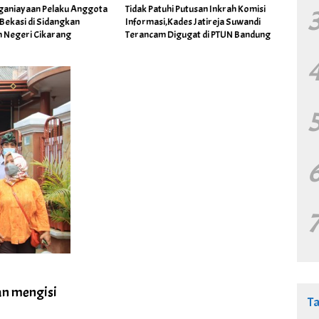
ganiayaan Pelaku Anggota
Tidak Patuhi Putusan Inkrah Komisi
Ribua
Bekasi di Sidangkan
Informasi,Kades Jatireja Suwandi
Pilka
n Negeri Cikarang
Terancam Digugat di PTUN Bandung
Melanj
an mengisi
T