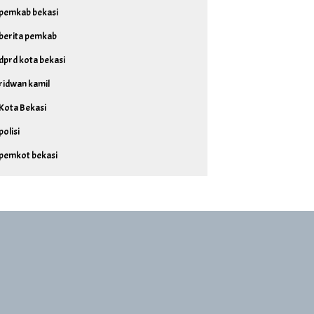
pemkab bekasi
berita pemkab
dprd kota bekasi
ridwan kamil
Kota Bekasi
polisi
pemkot bekasi