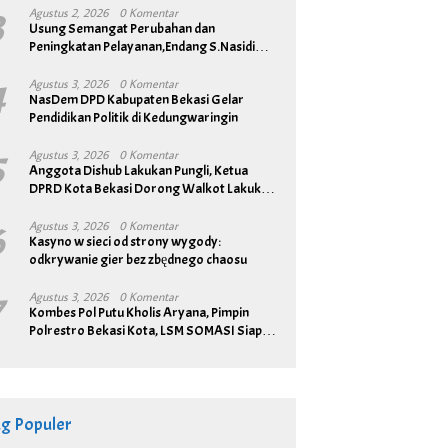
n Warga Antar Sumardi Daftar
NasDem DPD Kabupaten Bekasi
U
3
Agustus 2, 2026
0 Komentar
Usung Semangat Perubahan dan
des Karangmukti Untuk
Gelar Pendidikan Politik di
Pe
Peningkatan Pelayanan,Endang S.Nasidi
utkan 2 Periode
Kedungwaringin
S.
Resmi Daftar Pilkades Tambun
T
4
Agustus 3, 2026
0 Komentar
NasDem DPD Kabupaten Bekasi Gelar
Pendidikan Politik di Kedungwaringin
5
Agustus 3, 2026
0 Komentar
Anggota Dishub Lakukan Pungli, Ketua
DPRD Kota Bekasi Dorong Walkot Lakukan
Pembenahan Menyeluruh
6
Agustus 3, 2026
0 Komentar
Kasyno w sieci od strony wygody:
odkrywanie gier bez zbędnego chaosu
7
Agustus 3, 2026
0 Komentar
Kombes Pol Putu Kholis Aryana, Pimpin
Polrestro Bekasi Kota, LSM SOMASI Siap
Bangun Sinergitas
ag Populer