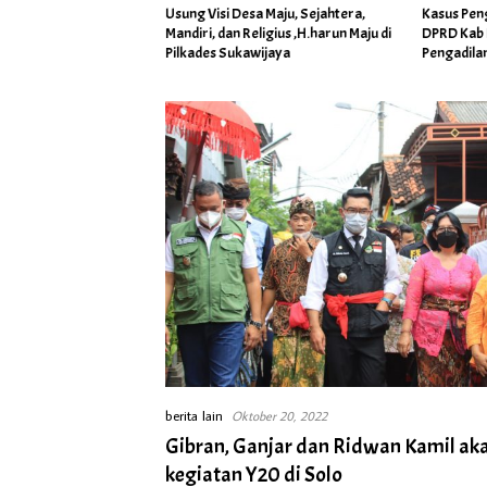
man Resmi Daftarkan
Usung Visi Desa Maju, Sejahtera,
Kasus Pen
ebagai Bakal Calon
Mandiri, dan Religius ,H.harun Maju di
DPRD Kab 
aranghaur Untuk Dua
Pilkades Sukawijaya
Pengadila
berita lain
Oktober 20, 2022
Gibran, Ganjar dan Ridwan Kamil ak
kegiatan Y20 di Solo