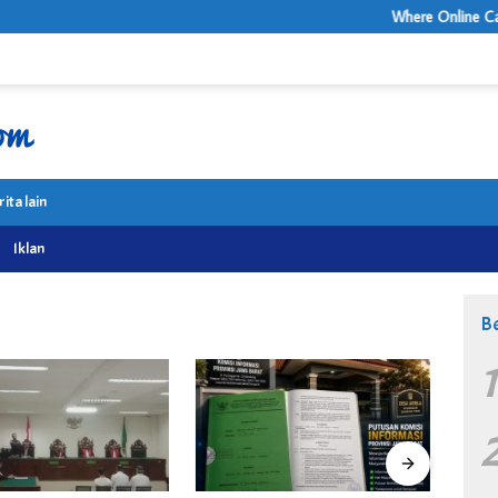
Where Online Casino 
rita lain
Iklan
Be