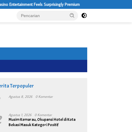
Entertainment Feels Surprisingly Premium
2 Kilo Ganja
rita Terpopuler
1
Agustus 8, 2026
0 Komentar
2
Agustus 1, 2026
0 Komentar
Musim Kemarau, Okupansi Hotel di Kota
Bekasi Masuk Kategori Positif