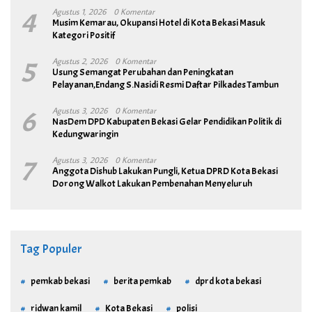
4
Agustus 1, 2026
0 Komentar
Musim Kemarau, Okupansi Hotel di Kota Bekasi Masuk
Kategori Positif
5
Agustus 2, 2026
0 Komentar
Usung Semangat Perubahan dan Peningkatan
Pelayanan,Endang S.Nasidi Resmi Daftar Pilkades Tambun
6
Agustus 3, 2026
0 Komentar
NasDem DPD Kabupaten Bekasi Gelar Pendidikan Politik di
Kedungwaringin
7
Agustus 3, 2026
0 Komentar
Anggota Dishub Lakukan Pungli, Ketua DPRD Kota Bekasi
Dorong Walkot Lakukan Pembenahan Menyeluruh
Tag Populer
pemkab bekasi
berita pemkab
dprd kota bekasi
ridwan kamil
Kota Bekasi
polisi