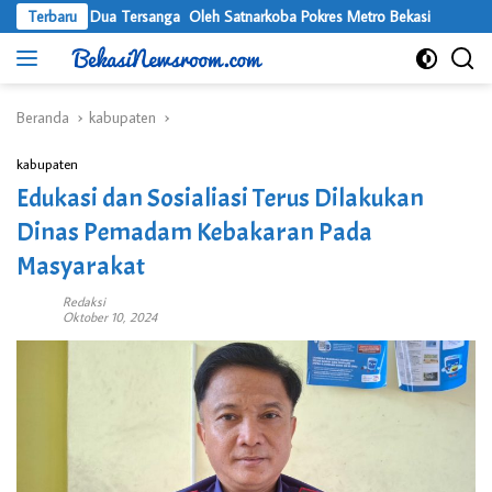
Langsung
Tangan Dua Tersanga Oleh Satnarkoba Pokres Metro Bekasi
Terbaru
Usung
ke
konten
Beranda
kabupaten
kabupaten
Edukasi dan Sosialiasi Terus Dilakukan
Dinas Pemadam Kebakaran Pada
Masyarakat
Redaksi
Oktober 10, 2024