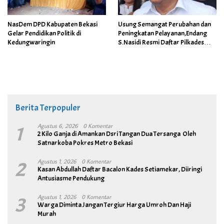
NasDem DPD Kabupaten Bekasi
Usung Semangat Perubahan dan
Gelar Pendidikan Politik di
Peningkatan Pelayanan,Endang
Kedungwaringin
S.Nasidi Resmi Daftar Pilkades
Tambun
Berita Terpopuler
1
Agustus 6, 2026
0 Komentar
2 Kilo Ganja di Amankan Dsri Tangan Dua Tersanga Oleh
Satnarkoba Pokres Metro Bekasi
2
Agustus 1, 2026
0 Komentar
Kasan Abdullah Daftar Bacalon Kades Setiamekar, Diiringi
Antusiasme Pendukung
3
Agustus 1, 2026
0 Komentar
Warga Diminta Jangan Tergiur Harga Umroh Dan Haji
Murah