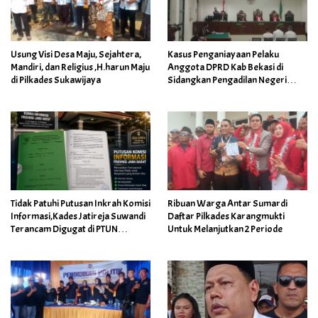
Usung Visi Desa Maju, Sejahtera,
Kasus Penganiayaan Pelaku
Mandiri, dan Religius ,H.harun Maju
Anggota DPRD Kab Bekasi di
di Pilkades Sukawijaya
Sidangkan Pengadilan Negeri
Cikarang
Tidak Patuhi Putusan Inkrah Komisi
Ribuan Warga Antar Sumardi
Informasi,Kades Jatireja Suwandi
Daftar Pilkades Karangmukti
Terancam Digugat di PTUN
Untuk Melanjutkan 2 Periode
Bandung