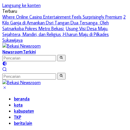
Langsung ke konten
Terbaru
Where Online Casino Entertainment Feels Surprisingly Premium
2
Kilo Ganja di Amankan Dsri Tangan Dua Tersanga Oleh
Satnarkoba Pokres Metro Bekasi
Usung Visi Desa Maju,
Sejahtera, Mandiri, dan Religius ,H.harun Maju di Pilkades
Sukawijaya
Newsroom Terkini
beranda
kota
kabupaten
TKP
berita lain