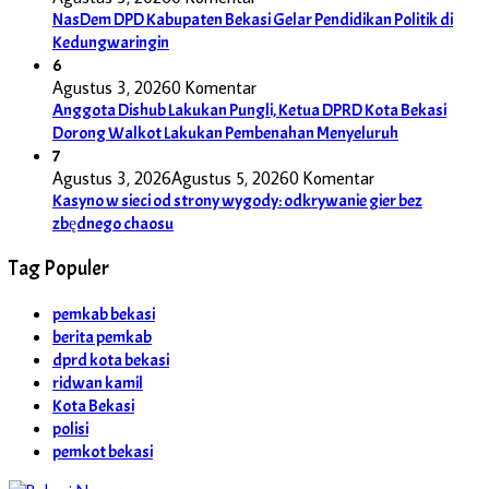
NasDem DPD Kabupaten Bekasi Gelar Pendidikan Politik di
Kedungwaringin
6
Agustus 3, 2026
0 Komentar
Anggota Dishub Lakukan Pungli, Ketua DPRD Kota Bekasi
Dorong Walkot Lakukan Pembenahan Menyeluruh
7
Agustus 3, 2026
Agustus 5, 2026
0 Komentar
Kasyno w sieci od strony wygody: odkrywanie gier bez
zbędnego chaosu
Tag Populer
pemkab bekasi
berita pemkab
dprd kota bekasi
ridwan kamil
Kota Bekasi
polisi
pemkot bekasi