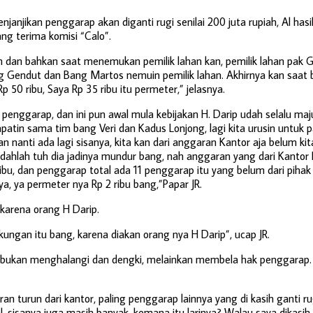
enjanjikan penggarap akan diganti rugi senilai 200 juta rupiah, Al has
ng terima komisi “Calo”.
pan dan bahkan saat menemukan pemilik lahan kan, pemilik lahan pak 
 Gendut dan Bang Martos nemuin pemilik lahan. Akhirnya kan saat bo
 50 ribu, Saya Rp 35 ribu itu permeter,” jelasnya.
 penggarap, dan ini pun awal mula kebijakan H. Darip udah selalu ma
apatin sama tim bang Veri dan Kadus Lonjong, lagi kita urusin untuk 
 nanti ada lagi sisanya, kita kan dari anggaran Kantor aja belum kit
 Udahlah tuh dia jadinya mundur bang, nah anggaran yang dari Kantor
ribu, dan penggarap total ada 11 penggarap itu yang belum dari pihak K
ya, ya permeter nya Rp 2 ribu bang,”Papar JR.
 karena orang H Darip.
ungan itu bang, karena diakan orang nya H Darip”, ucap JR.
nya bukan menghalangi dan dengki, melainkan membela hak penggarap
n turun dari kantor, paling penggarap lainnya yang di kasih ganti ru
, sisanya juga masih banyak, kemana itu larinya? Walau saya dikasih