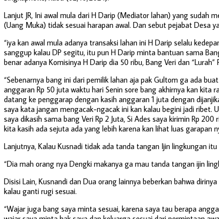
Lanjut JR, Ini awal mula dari H Darip (Mediator lahan) yang sudah m
(Uang Muka) tidak sesuai harapan awal. Dan sebut pejabat Desa ya
“iya kan awal mula adanya transaksi lahan ini H Darip selalu kede
sanggup kalau DP segitu, itu pun H Darip minta bantuan sama Bang
benar adanya Komisinya H Darip dia 50 ribu, Bang Veri dan “Lurah” Rp
“Sebenarnya bang ini dari pemilik lahan aja pak Gultom ga ada buat
anggaran Rp 50 juta waktu hari Senin sore bang akhirnya kan kita r
datang ke penggarap dengan kasih anggaran 1 juta dengan dijanjikan
saya kata jangan mengacak-ngacak ini kan kalau begini jadi ribet.
saya dikasih sama bang Veri Rp 2 Juta, Si Ades saya kirimin Rp 200 
kita kasih ada sejuta ada yang lebih karena kan lihat luas garapan n
Lanjutnya, Kalau Kusnadi tidak ada tanda tangan Ijin lingkungan itu
“Dia mah orang nya Dengki makanya ga mau tanda tangan ijin lingk
Disisi Lain, Kusnandi dan Dua orang lainnya beberkan bahwa diri
kalau ganti rugi sesuai.
“Wajar juga bang saya minta sesuai, karena saya tau berapa anggara
wajar saya minta hak saya dan keluarga sesuai dari permintaan awal