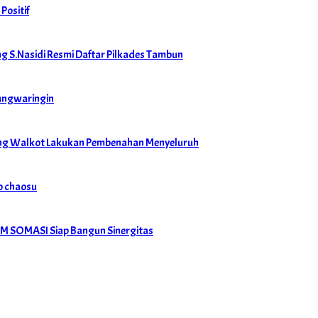
Positif
 S.Nasidi Resmi Daftar Pilkades Tambun
dungwaringin
ong Walkot Lakukan Pembenahan Menyeluruh
o chaosu
LSM SOMASI Siap Bangun Sinergitas