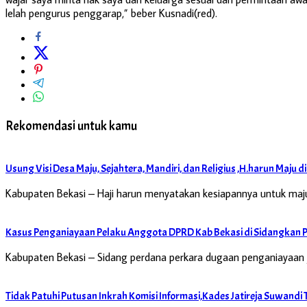
lelah pengurus penggarap,” beber Kusnadi(red).
Rekomendasi untuk kamu
Usung Visi Desa Maju, Sejahtera, Mandiri, dan Religius ,H.harun Maju d
Kabupaten Bekasi – Haji harun menyatakan kesiapannya untuk maju
Kasus Penganiayaan Pelaku Anggota DPRD Kab Bekasi di Sidangkan P
Kabupaten Bekasi – Sidang perdana perkara dugaan penganiayaa
Tidak Patuhi Putusan Inkrah Komisi Informasi,Kades Jatireja Suwan