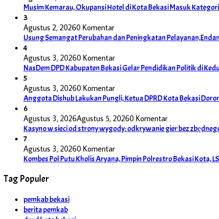
Musim Kemarau, Okupansi Hotel di Kota Bekasi Masuk Kategori 
3
Agustus 2, 2026
0 Komentar
Usung Semangat Perubahan dan Peningkatan Pelayanan,Endang
4
Agustus 3, 2026
0 Komentar
NasDem DPD Kabupaten Bekasi Gelar Pendidikan Politik di Ke
5
Agustus 3, 2026
0 Komentar
Anggota Dishub Lakukan Pungli, Ketua DPRD Kota Bekasi Dor
6
Agustus 3, 2026
Agustus 5, 2026
0 Komentar
Kasyno w sieci od strony wygody: odkrywanie gier bez zbędneg
7
Agustus 3, 2026
0 Komentar
Kombes Pol Putu Kholis Aryana, Pimpin Polrestro Bekasi Kota, 
Tag Populer
pemkab bekasi
berita pemkab