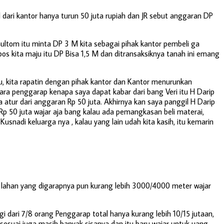
il dari kantor hanya turun 50 juta rupiah dan JR sebut anggaran DP
Gultom itu minta DP 3 M kita sebagai pihak kantor pembeli ga
s kita maju itu DP Bisa 1,5 M dan ditransaksiknya tanah ini emang
ju, kita rapatin dengan pihak kantor dan Kantor menurunkan
para penggarap kenapa saya dapat kabar dari bang Veri itu H Darip
a atur dari anggaran Rp 50 juta. Akhirnya kan saya panggil H Darip
 Rp 50 juta wajar aja bang kalau ada pemangkasan beli materai,
usnadi keluarga nya , kalau yang lain udah kita kasih, itu kemarin
. lahan yang digarapnya pun kurang lebih 3000/4000 meter wajar
gi dari 7/8 orang Penggarap total hanya kurang lebih 10/15 jutaan,
 sesuai juga masih banyak sisanya dan itu baru wajar untuk uang