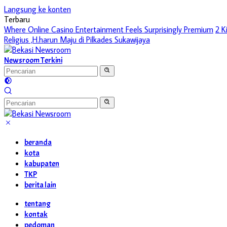
Langsung ke konten
Terbaru
Where Online Casino Entertainment Feels Surprisingly Premium
2 K
Religius ,H.harun Maju di Pilkades Sukawijaya
Newsroom Terkini
beranda
kota
kabupaten
TKP
berita lain
tentang
kontak
pedoman