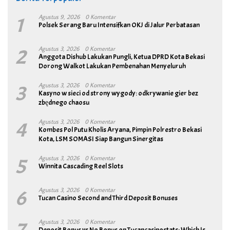
1
Agustus 9, 2026
0 Komentar
Polsek Serang Baru Intensifkan OKJ di Jalur Perbatasan
2
Agustus 3, 2026
0 Komentar
Anggota Dishub Lakukan Pungli, Ketua DPRD Kota Bekasi
Dorong Walkot Lakukan Pembenahan Menyeluruh
3
Agustus 3, 2026
0 Komentar
Kasyno w sieci od strony wygody: odkrywanie gier bez
zbędnego chaosu
4
Agustus 3, 2026
0 Komentar
Kombes Pol Putu Kholis Aryana, Pimpin Polrestro Bekasi
Kota, LSM SOMASI Siap Bangun Sinergitas
5
Agustus 3, 2026
0 Komentar
Winnita Cascading Reel Slots
6
Agustus 3, 2026
0 Komentar
Tucan Casino Second and Third Deposit Bonuses
Agustus 3, 2026
0 Komentar
Deposit Bonus vs No Bonus on Tucancasinostats: Which Is