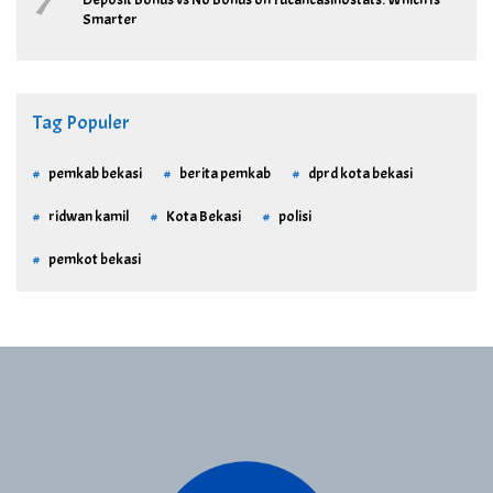
7
Smarter
Tag Populer
pemkab bekasi
berita pemkab
dprd kota bekasi
ridwan kamil
Kota Bekasi
polisi
pemkot bekasi