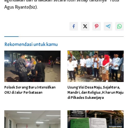
Agus Riyanto(biz).
Rekomendasi untuk kamu
Polsek Serang Baru Intensifkan
Usung Visi Desa Maju, Sejahtera,
OKJ di Jalur Perbatasan
Mandiri, dan Religius ,H.harun Maju
di Pilkades Sukawijaya