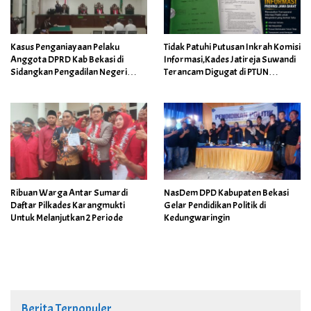
Kasus Penganiayaan Pelaku
Tidak Patuhi Putusan Inkrah Komisi
Anggota DPRD Kab Bekasi di
Informasi,Kades Jatireja Suwandi
Sidangkan Pengadilan Negeri
Terancam Digugat di PTUN
Cikarang
Bandung
Ribuan Warga Antar Sumardi
NasDem DPD Kabupaten Bekasi
Daftar Pilkades Karangmukti
Gelar Pendidikan Politik di
Untuk Melanjutkan 2 Periode
Kedungwaringin
Berita Terpopuler