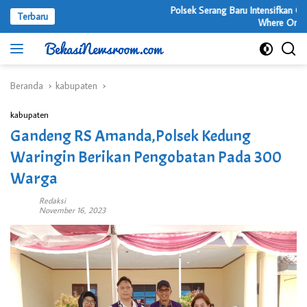
Langsung
Polsek Serang Baru Intensifkan OKJ di
Terbaru
ke
Where Online Ca
konten
Beranda
kabupaten
kabupaten
Gandeng RS Amanda,Polsek Kedung
Waringin Berikan Pengobatan Pada 300
Warga
Redaksi
November 16, 2023