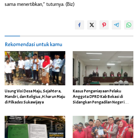
sama menertibkan,” tuturnya. (Biz)
Rekomendasi untuk kamu
Usung Visi Desa Maju, Sejahtera,
Kasus Penganiayaan Pelaku
Mandiri, dan Religius ,H.harun Maju
Anggota DPRD Kab Bekasi di
di Pilkades Sukawijaya
Sidangkan Pengadilan Negeri
Cikarang