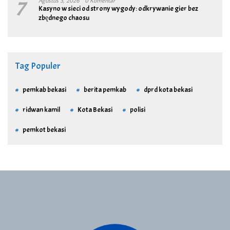
7
Agustus 3, 2026
0 Komentar
Kasyno w sieci od strony wygody: odkrywanie gier bez
zbędnego chaosu
Tag Populer
pemkab bekasi
berita pemkab
dprd kota bekasi
ridwan kamil
Kota Bekasi
polisi
pemkot bekasi