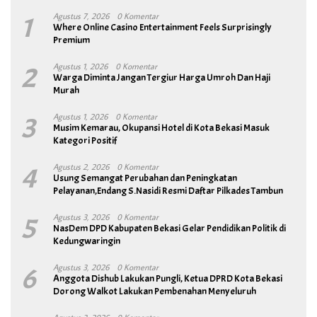
1
Agustus 7, 2026
0 Komentar
Where Online Casino Entertainment Feels Surprisingly
Premium
2
Agustus 1, 2026
0 Komentar
Warga Diminta Jangan Tergiur Harga Umroh Dan Haji
Murah
3
Agustus 1, 2026
0 Komentar
Musim Kemarau, Okupansi Hotel di Kota Bekasi Masuk
Kategori Positif
4
Agustus 2, 2026
0 Komentar
Usung Semangat Perubahan dan Peningkatan
Pelayanan,Endang S.Nasidi Resmi Daftar Pilkades Tambun
5
Agustus 3, 2026
0 Komentar
NasDem DPD Kabupaten Bekasi Gelar Pendidikan Politik di
Kedungwaringin
6
Agustus 3, 2026
0 Komentar
Anggota Dishub Lakukan Pungli, Ketua DPRD Kota Bekasi
Dorong Walkot Lakukan Pembenahan Menyeluruh