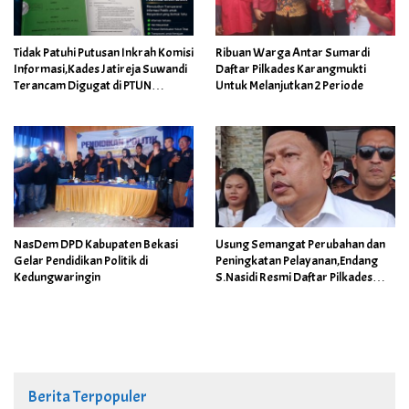
Tidak Patuhi Putusan Inkrah Komisi
Ribuan Warga Antar Sumardi
Informasi,Kades Jatireja Suwandi
Daftar Pilkades Karangmukti
Terancam Digugat di PTUN
Untuk Melanjutkan 2 Periode
Bandung
NasDem DPD Kabupaten Bekasi
Usung Semangat Perubahan dan
Gelar Pendidikan Politik di
Peningkatan Pelayanan,Endang
Kedungwaringin
S.Nasidi Resmi Daftar Pilkades
Tambun
Berita Terpopuler