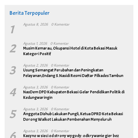
Berita Terpopuler
1
Agustus 8, 2026
0 Komentar
2
Agustus 1, 2026
0 Komentar
Musim Kemarau, Okupansi Hotel di Kota Bekasi Masuk
Kategori Positif
3
Agustus 2, 2026
0 Komentar
Usung Semangat Perubahan dan Peningkatan
Pelayanan,Endang S.Nasidi Resmi Daftar Pilkades Tambun
4
Agustus 3, 2026
0 Komentar
NasDem DPD Kabupaten Bekasi Gelar Pendidikan Politik di
Kedungwaringin
5
Agustus 3, 2026
0 Komentar
Anggota Dishub Lakukan Pungli, Ketua DPRD Kota Bekasi
Dorong Walkot Lakukan Pembenahan Menyeluruh
6
Agustus 3, 2026
0 Komentar
Kasyno w sieci od strony wygody: odkrywanie gier bez