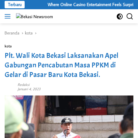
Langsung
Terbaru
Where Online Casino Entertainment Feels Surprisingl
ke
konten
Beranda
kota
kota
Plt. Wali Kota Bekasi Laksanakan Apel
Gabungan Pencabutan Masa PPKM di
Gelar di Pasar Baru Kota Bekasi.
Redaksi
Januari 4, 2023