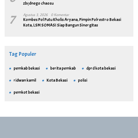
zbędnego chaosu
7
Agustus 3, 2026
0 Komentar
Kombes Pol Putu Kholis Aryana, Pimpin Polrestro Bekasi
Kota, LSM SOMASI Siap Bangun Sinergitas
Tag Populer
pemkab bekasi
berita pemkab
dprd kota bekasi
ridwan kamil
Kota Bekasi
polisi
pemkot bekasi