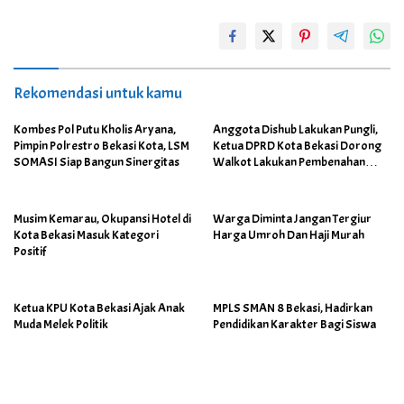
Rekomendasi untuk kamu
Kombes Pol Putu Kholis Aryana,
Anggota Dishub Lakukan Pungli,
Pimpin Polrestro Bekasi Kota, LSM
Ketua DPRD Kota Bekasi Dorong
SOMASI Siap Bangun Sinergitas
Walkot Lakukan Pembenahan
Menyeluruh
Musim Kemarau, Okupansi Hotel di
Warga Diminta Jangan Tergiur
Kota Bekasi Masuk Kategori
Harga Umroh Dan Haji Murah
Positif
Ketua KPU Kota Bekasi Ajak Anak
MPLS SMAN 8 Bekasi, Hadirkan
Muda Melek Politik
Pendidikan Karakter Bagi Siswa