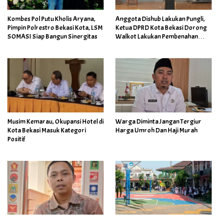
Kombes Pol Putu Kholis Aryana,
Anggota Dishub Lakukan Pungli,
Pimpin Polrestro Bekasi Kota, LSM
Ketua DPRD Kota Bekasi Dorong
SOMASI Siap Bangun Sinergitas
Walkot Lakukan Pembenahan
Menyeluruh
Musim Kemarau, Okupansi Hotel di
Warga Diminta Jangan Tergiur
Kota Bekasi Masuk Kategori
Harga Umroh Dan Haji Murah
Positif