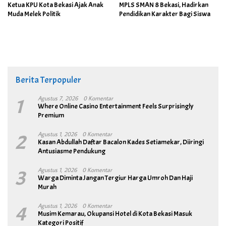
Ketua KPU Kota Bekasi Ajak Anak
MPLS SMAN 8 Bekasi, Hadirkan
Muda Melek Politik
Pendidikan Karakter Bagi Siswa
Berita Terpopuler
1
Agustus 7, 2026
0 Komentar
Where Online Casino Entertainment Feels Surprisingly
Premium
2
Agustus 1, 2026
0 Komentar
Kasan Abdullah Daftar Bacalon Kades Setiamekar, Diiringi
Antusiasme Pendukung
3
Agustus 1, 2026
0 Komentar
Warga Diminta Jangan Tergiur Harga Umroh Dan Haji
Murah
4
Agustus 1, 2026
0 Komentar
Musim Kemarau, Okupansi Hotel di Kota Bekasi Masuk
Kategori Positif