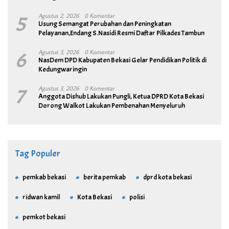
5
Agustus 2, 2026
0 Komentar
Usung Semangat Perubahan dan Peningkatan
Pelayanan,Endang S.Nasidi Resmi Daftar Pilkades Tambun
6
Agustus 3, 2026
0 Komentar
NasDem DPD Kabupaten Bekasi Gelar Pendidikan Politik di
Kedungwaringin
7
Agustus 3, 2026
0 Komentar
Anggota Dishub Lakukan Pungli, Ketua DPRD Kota Bekasi
Dorong Walkot Lakukan Pembenahan Menyeluruh
Tag Populer
pemkab bekasi
berita pemkab
dprd kota bekasi
ridwan kamil
Kota Bekasi
polisi
pemkot bekasi