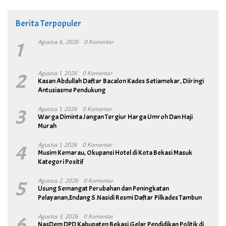
Berita Terpopuler
1
Agustus 6, 2026
0 Komentar
2
Agustus 1, 2026
0 Komentar
Kasan Abdullah Daftar Bacalon Kades Setiamekar, Diiringi
Antusiasme Pendukung
3
Agustus 1, 2026
0 Komentar
Warga Diminta Jangan Tergiur Harga Umroh Dan Haji
Murah
4
Agustus 1, 2026
0 Komentar
Musim Kemarau, Okupansi Hotel di Kota Bekasi Masuk
Kategori Positif
5
Agustus 2, 2026
0 Komentar
Usung Semangat Perubahan dan Peningkatan
Pelayanan,Endang S.Nasidi Resmi Daftar Pilkades Tambun
6
Agustus 3, 2026
0 Komentar
NasDem DPD Kabupaten Bekasi Gelar Pendidikan Politik di