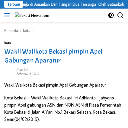
Langsung
2 Kilo Ganja di Amankan Dsri Tangan Dua Tersanga Oleh Satnarkoba Pokr
Terbaru
ke
konten
Beranda
kota
kota
Wakil Walikota Bekasi pimpin Apel
Gabungan Aparatur
Redaksi
Februari 4, 2019
Wakil Walikota Bekasi pimpin Apel Gabungan Aparatur
Kota Bekasi
– Wakil Walikota Bekasi Tri Adhianto Tjahyono
pimpin Apel gabungan ASN dan NON ASN di Plaza Pemerintah
Kota Bekasi di Jalan A.Yani No.1 Bekasi Selatan, Kota Bekasi,
Senin(04/02/2019).