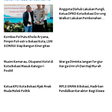
Anggota Dishub Lakukan Pungli,
Ketua DPRD Kota Bekasi Dorong
Walkot Lakukan Pembenahan
Menyeluruh
Kombes Pol Putu Kholis Aryana,
Pimpin Polrestro Bekasi Kota, LSM
SOMASI Siap Bangun Sinergitas
Musim Kemarau, Okupansi Hotel di
Warga Diminta Jangan Tergiur
Kota Bekasi Masuk Kategori
Harga Umroh Dan Haji Murah
Positif
Ketua KPU Kota Bekasi Ajak Anak
MPLS SMAN 8 Bekasi, Hadirkan
Muda Melek Politik
Pendidikan Karakter Bagi Siswa