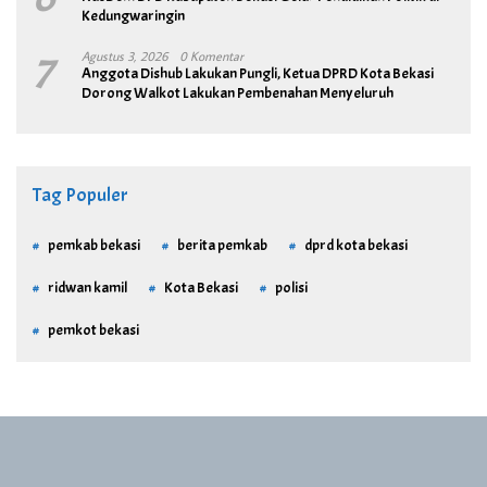
Kedungwaringin
7
Agustus 3, 2026
0 Komentar
Anggota Dishub Lakukan Pungli, Ketua DPRD Kota Bekasi
Dorong Walkot Lakukan Pembenahan Menyeluruh
Tag Populer
pemkab bekasi
berita pemkab
dprd kota bekasi
ridwan kamil
Kota Bekasi
polisi
pemkot bekasi