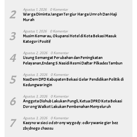
2
Agustus 1, 2026
0 Komentar
Warga Diminta Jangan Tergiur Harga Umroh Dan Haji
Murah
3
Agustus 1, 2026
0 Komentar
Musim Kemarau, Okupansi Hotel di Kota Bekasi Masuk
Kategori Positif
4
Agustus 2, 2026
0 Komentar
Usung Semangat Perubahan dan Peningkatan
Pelayanan,Endang S.Nasidi Resmi Daftar Pilkades Tambun
5
Agustus 3, 2026
0 Komentar
NasDem DPD Kabupaten Bekasi Gelar Pendidikan Politik di
Kedungwaringin
6
Agustus 3, 2026
0 Komentar
Anggota Dishub Lakukan Pungli, Ketua DPRD Kota Bekasi
Dorong Walkot Lakukan Pembenahan Menyeluruh
7
Agustus 3, 2026
0 Komentar
Kasyno w sieci od strony wygody: odkrywanie gier bez
zbędnego chaosu