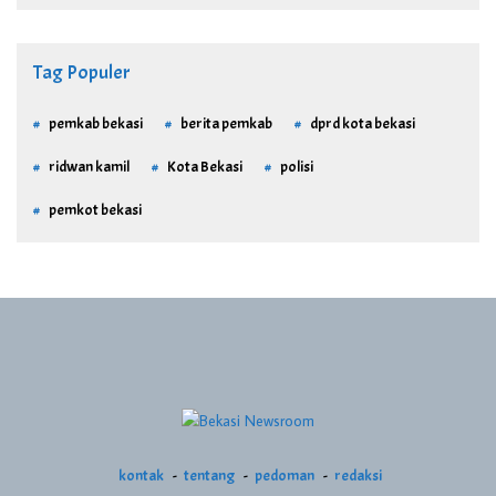
Tag Populer
pemkab bekasi
berita pemkab
dprd kota bekasi
ridwan kamil
Kota Bekasi
polisi
pemkot bekasi
kontak
tentang
pedoman
redaksi