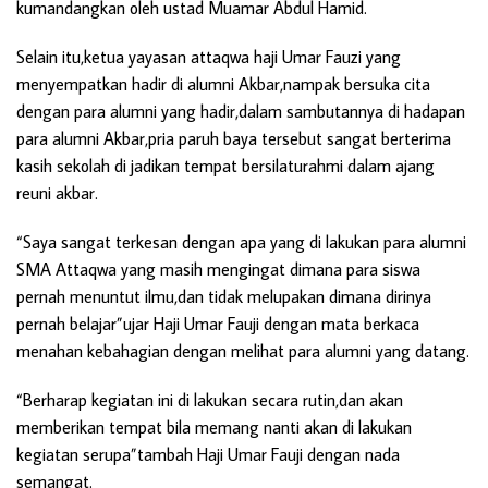
kumandangkan oleh ustad Muamar Abdul Hamid.
Selain itu,ketua yayasan attaqwa haji Umar Fauzi yang
menyempatkan hadir di alumni Akbar,nampak bersuka cita
dengan para alumni yang hadir,dalam sambutannya di hadapan
para alumni Akbar,pria paruh baya tersebut sangat berterima
kasih sekolah di jadikan tempat bersilaturahmi dalam ajang
reuni akbar.
“Saya sangat terkesan dengan apa yang di lakukan para alumni
SMA Attaqwa yang masih mengingat dimana para siswa
pernah menuntut ilmu,dan tidak melupakan dimana dirinya
pernah belajar”ujar Haji Umar Fauji dengan mata berkaca
menahan kebahagian dengan melihat para alumni yang datang.
“Berharap kegiatan ini di lakukan secara rutin,dan akan
memberikan tempat bila memang nanti akan di lakukan
kegiatan serupa”tambah Haji Umar Fauji dengan nada
semangat.