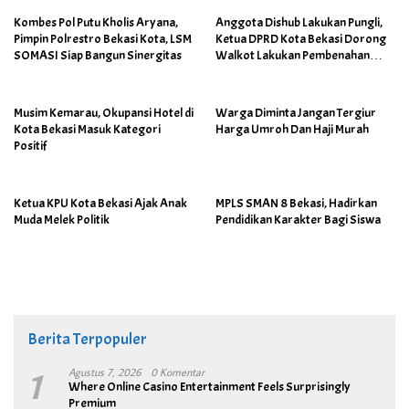
Kombes Pol Putu Kholis Aryana,
Anggota Dishub Lakukan Pungli,
Pimpin Polrestro Bekasi Kota, LSM
Ketua DPRD Kota Bekasi Dorong
SOMASI Siap Bangun Sinergitas
Walkot Lakukan Pembenahan
Menyeluruh
Musim Kemarau, Okupansi Hotel di
Warga Diminta Jangan Tergiur
Kota Bekasi Masuk Kategori
Harga Umroh Dan Haji Murah
Positif
Ketua KPU Kota Bekasi Ajak Anak
MPLS SMAN 8 Bekasi, Hadirkan
Muda Melek Politik
Pendidikan Karakter Bagi Siswa
Berita Terpopuler
1
Agustus 7, 2026
0 Komentar
Where Online Casino Entertainment Feels Surprisingly
Premium